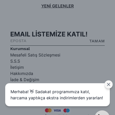
YENİ GELENLER
EMAIL LİSTEMİZE KATIL!
TAMAM
Kurumsal
Mesafeli Satış Sözleşmesi
S.S.S
İletişim
Hakkımızda
İade & Değişim
Gizlilik Sözleşmesi
Merhaba! 👋 Sadakat programımıza katıl,
harcama yaptıkça ekstra indirimlerden yararlan!