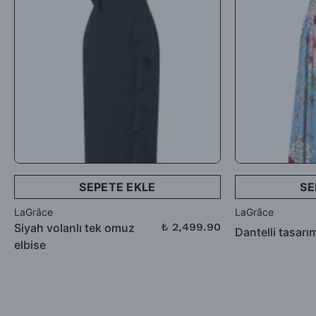
iadesi talep edebilirsiniz.
SEPETE EKLE
SE
LaGrâce
LaGrâce
₺ 2,499.90
Siyah volanlı tek omuz
Dantelli tasarı
₺ 3,999.90
elbise