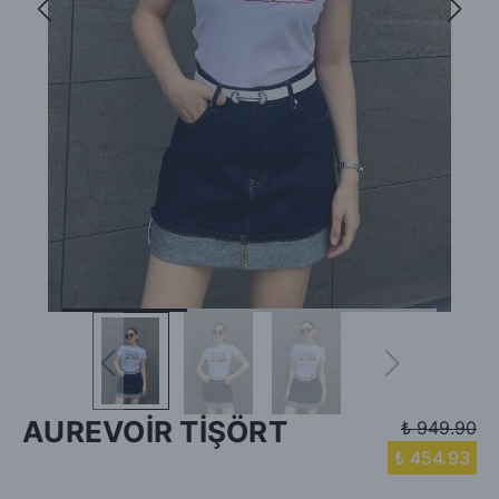
AUREVOİR TİŞÖRT
₺ 949.90
₺ 454.93
Barkod
:
LGRE151