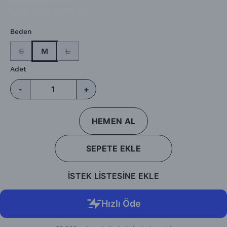
Ürün Kodu
:
LGRE151
Beden
S
M
L
Adet
-
+
HEMEN AL
SEPETE EKLE
İSTEK LİSTESİNE EKLE