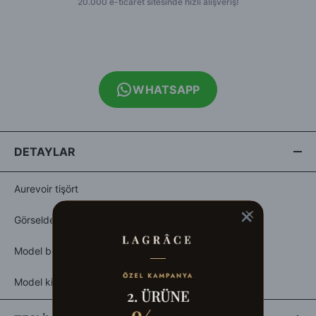
WHATSAPP
DETAYLAR
Aurevoir tişört
Görseldeki beden:S
Model boy:1.70
Model kilo:55