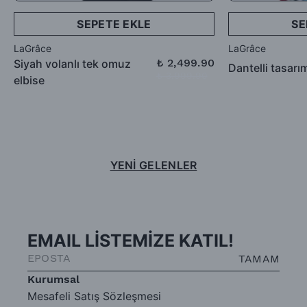
SEPETE EKLE
SE
LaGrâce
LaGrâce
₺ 2,499.90
Siyah volanlı tek omuz
Dantelli tasarı
₺ 3,999.90
elbise
YENİ GELENLER
EMAIL LİSTEMİZE KATIL!
TAMAM
Kurumsal
Mesafeli Satış Sözleşmesi