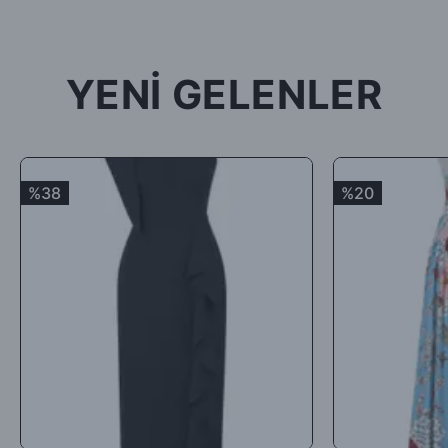
edilmeyecek, tarafınıza (mesajla bildirilip) karşı ödemeli olarak
tekrar gönderilecektir.
YENİ GELENLER
İade ürün/ürünlerin depomuza ulaşması ve iade şartlarına
uygunluğunun kontrolünden sonra, 7 ile 10 iş günü arasında
ürün bedelinizden iade kargo ücretinizin kesintisi yapılarak geri
iade yapılacaktır.
%38
%20
Satın aldığınız ürünler için Hediye Çeki, Değişim ya da ücret
iadesi talep edebilirsiniz.