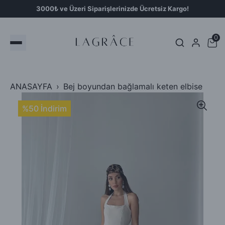
3000₺ ve Üzeri Siparişlerinizde Ücretsiz Kargo!
0
ANASAYFA
Bej boyundan bağlamalı keten elbise
%50 İndirim