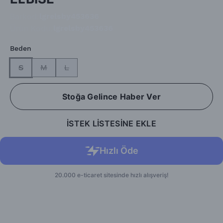
Barkod
:
lgrelsby453636
Ürün Kodu
:
lgrelsby453636
Beden
S
M
L
Stoğa Gelince Haber Ver
İSTEK LİSTESİNE EKLE