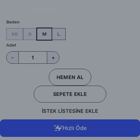
Barkod
:
767
Ürün Kodu
:
khvkyk34
Beden
XS
S
M
L
Adet
-
+
HEMEN AL
SEPETE EKLE
İSTEK LİSTESİNE EKLE