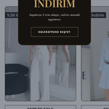
ulaştırılır.
%36 İndirim
%18 İndirim
-İade edilecek ürünün orijinal ambalajında, tüm aksesuar ve
ambalaj malzemeleri ile birlikte eksiksiz olarak, fiziksel açıdan
hasar görmemiş, kullanılmamış, yeniden satılabilir durumda olması
koşuluyla teslim tarihinden itibaren 5 (beş) gün içinde (teslim
aldığınız şekli ile) iade edebilirsiniz.
-İade ya da değişim yapılmasını istediğiniz ürünü
DHL
Kargo
aracılığıyla faturasıyla birlikte aşağıdaki adrese
gönderebilirsiniz. Farklı kargo firmaları ile gelen ürünler teslim
alınmamaktadır.
İadenizi
' 969351153 ‘
kodunu
DHL Kargo
çalışanlarına ileterek
gerçekleştirebilirsiniz.