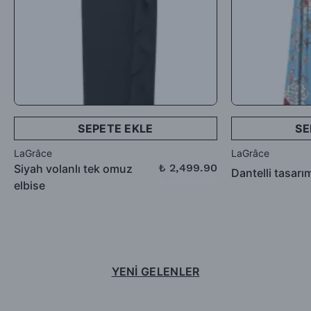
SEPETE EKLE
SE
LaGrâce
LaGrâce
₺ 2,499.90
Siyah volanlı tek omuz
Dantelli tasarı
₺ 3,999.90
elbise
YENİ GELENLER