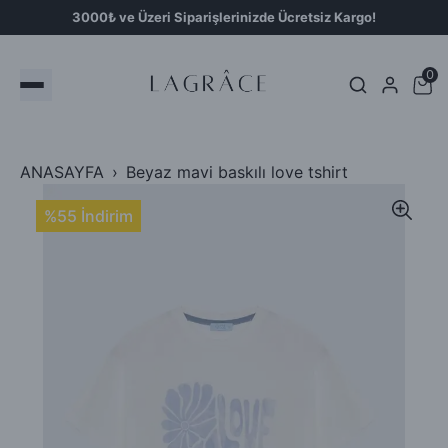
3000₺ ve Üzeri Siparişlerinizde Ücretsiz Kargo!
0
ANASAYFA
Beyaz mavi baskılı love tshirt
%55 İndirim