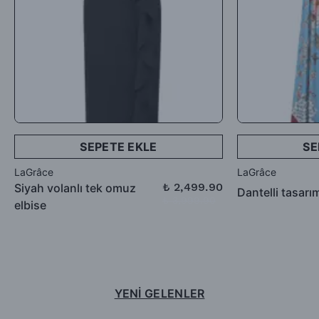
SEPETE EKLE
SE
LaGrâce
LaGrâce
₺ 2,499.90
Siyah volanlı tek omuz
Dantelli tasarı
₺ 3,999.90
elbise
YENİ GELENLER