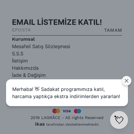
EMAIL LİSTEMİZE KATIL!
TAMAM
Kurumsal
Mesafeli Satış Sözleşmesi
S.S.S
İletişim
Hakkımızda
İade & Değişim
Gizlilik Sözleşmesi
Merhaba! 👋 Sadakat programımıza katıl,
harcama yaptıkça ekstra indirimlerden yararlan!
💘
2019 LAGRÂCE - All rights Reserved
ikas
tarafından desteklenmektedir.