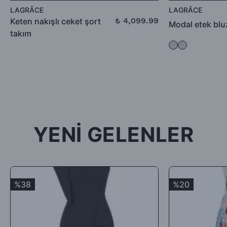
defo vb.) iade ediliyorsa, İade bedelinden kargo ücretleri
LAGRÂCE
LAGRÂCE
düşülerek alıcıya iade ödemesi gerçekleştirilecektir.
₺ 4,099.99
Keten nakışlı ceket şort
Modal etek blu
₺ 4,999.99
takım
-İade için göndermiş olduğunuz ürün / ürünler 5 günü geçmiş,
kullanılmış, satılabilirlik özelliğini kaybetmiş, Faturası (varsa)
aksesuarları veya hediyesi olmadan geldiği takdirde; ürün kabul
edilmeyecek, tarafınıza (mesajla bildirilip) karşı ödemeli olarak
tekrar gönderilecektir.
İade ürün/ürünlerin depomuza ulaşması ve iade şartlarına
uygunluğunun kontrolünden sonra, 7 ile 10 iş günü arasında
YENİ GELENLER
ürün bedelinizden iade kargo ücretinizin kesintisi yapılarak geri
iade yapılacaktır.
Satın aldığınız ürünler için Hediye Çeki, Değişim ya da ücret
iadesi talep edebilirsiniz.
%38
%20