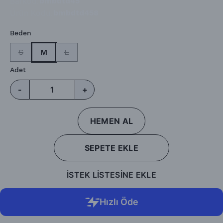
Barkod
:
bmbdtd45
Ürün Kodu
:
bmbdtd458
Beden
S
M
L
Adet
-
+
HEMEN AL
SEPETE EKLE
İSTEK LİSTESİNE EKLE