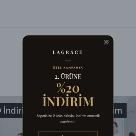
siJet Kargo'ya teslim edilerek en kısa sürede tarafınıza ulaştırılır.
balaj malzemeleri ile birlikte eksiksiz olarak, fiziksel açıdan hasar görm
ldığınız şekli ile) iade edebilirsiniz.
aracılığıyla faturasıyla birlikte aşağıdaki adrese gönderebilirsiniz. Farklı 
 İndirim
%23 İndirim
ek gerçekleştirebilirsiniz.
n, defo vb.) iade ediliyorsa, İade bedelinden kargo ücretleri düşülerek al