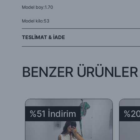
Model boy:1.70
Model kilo:53
TESLİMAT & İADE
- Siparişleriniz aynı gün veya ertesi gün kargo avantajıyla Hep
BENZER ÜRÜNLER
-İade edilecek ürünün orijinal ambalajında, tüm aksesuar ve am
koşuluyla teslim tarihinden itibaren 5 (beş) gün içinde (teslim a
-İade ya da değişim yapılmasını istediğiniz ürünü
DHL
Kargo
%51 İndirim
%20
İadenizi
' 969351153 ‘
kodunu
DHL Kargo
çalışanlarına ileter
-Sipariş edilen ürünlerin tümü mazeretsiz şekilde ( yanlış ürü