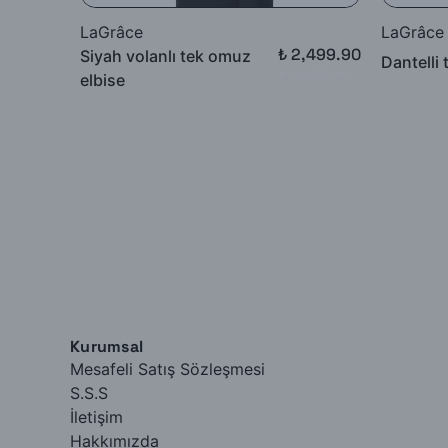
LaGrâce
LaGrâce
₺ 2,499.90
Siyah volanlı tek omuz
Dantelli 
₺ 3,999.90
elbise
Kurumsal
Mesafeli Satış Sözleşmesi
S.S.S
İletişim
Hakkımızda