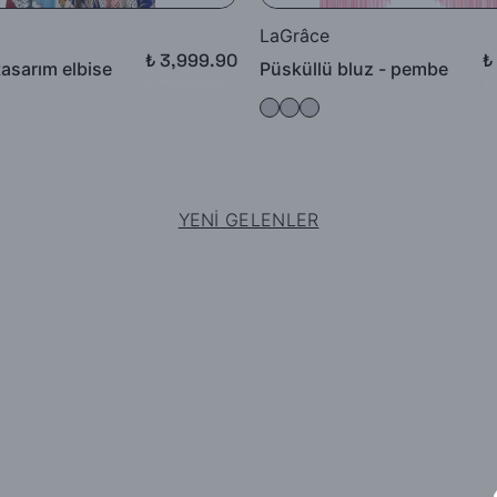
LaGrâce
₺ 3,999.90
₺
tasarım elbise
Püsküllü bluz - pembe
₺ 4,999.90
₺
YENİ GELENLER