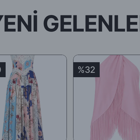
YENİ GELENLE
0
%32