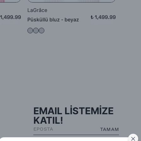
LaGrâce
LaGrâc
 1,499.99
₺ 1,499.99
Püsküllü bluz - beyaz
Püsküll
 2,199.99
₺ 2,199.99
EMAIL LİSTEMİZE
KATIL!
TAMAM