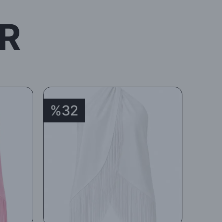
R
%32
%3