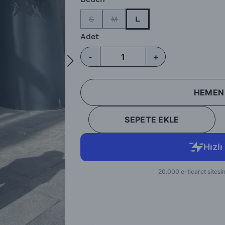
S
M
L
Adet
-
+
HEMEN
SEPETE EKLE