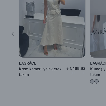
-İade için göndermiş olduğunuz ürün / ürünler 5 günü geçmiş, k
edilmeyecek, tarafınıza (mesajla bildirilip) karşı ödemeli olara
İade ürün/ürünlerin depomuza ulaşması ve iade şartlarına uyg
yapılacaktır.
Satın aldığınız ürünler için Hediye Çeki, Değişim ya da ücret i
LAGRÂCE
LAGRÂC
₺ 1,469.93
Krem kemerli yelek etek
Kumaş y
₺ 2,999.90
takım
takım