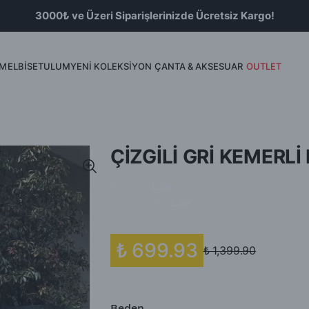
3000₺ ve Üzeri Siparişlerinizde Ücretsiz Kargo!
İM
ELBİSE
TULUM
YENİ KOLEKSİYON
ÇANTA & AKSESUAR
OUTLET
Bluz
Etek & Şort
ÇİZGİLİ GRİ KEMERL
Barkod
:
L39
Ürün Kodu
:
L39
₺ 699.93
₺ 1,399.90
Beden