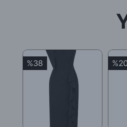
%38
%2