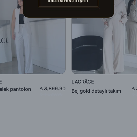
ullanılmış, satılabilirlik özelliğini kaybetmiş, Faturası (varsa) aksesuar
k tekrar gönderilecektir.
unluğunun kontrolünden sonra, 7 ile 10 iş günü arasında ürün bedelinizd
adesi talep edebilirsiniz.
E
LAGRÂCE
₺ 3,899.90
₺
elek pantolon
Bej gold detaylı takım
₺ 4,899.90
₺ 