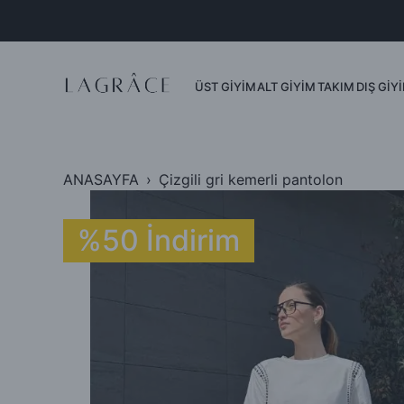
Dış Giyim
Ceket
Yelek
ÜST GİYİM
ALT GİYİM
TAKIM
DIŞ GİY
Mont
Kimono
ANASAYFA
Çizgili gri kemerli pantolon
%50 İndirim