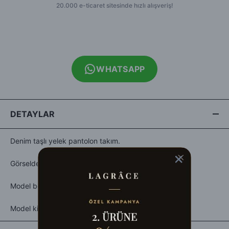
WHATSAPP
DETAYLAR
Denim taşlı yelek pantolon takım.
Görseldeki Beden:M
Model boy:172cm
Model kilo:63kg