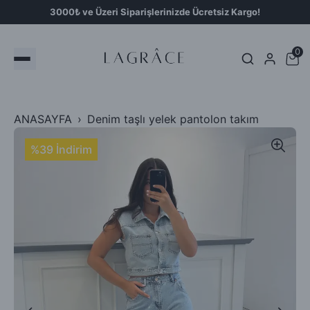
3000₺ ve Üzeri Siparişlerinizde Ücretsiz Kargo!
0
ANASAYFA
Denim taşlı yelek pantolon takım
%39 İndirim