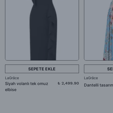
iadesi talep edebilirsiniz.
SEPETE EKLE
SE
LaGrâce
LaGrâce
₺ 2,499.90
Siyah volanlı tek omuz
Dantelli tasarı
₺ 3,999.90
elbise