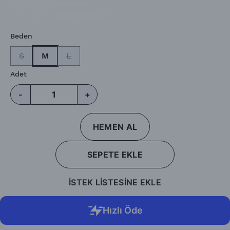
Barkod
:
lgrzzr44344
Ürün Kodu
:
lgrzzr443443
Beden
S
M
L
Adet
-
+
HEMEN AL
SEPETE EKLE
İSTEK LİSTESİNE EKLE