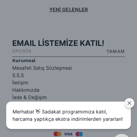
YENİ GELENLER
EMAIL LİSTEMİZE KATIL!
TAMAM
Kurumsal
Mesafeli Satış Sözleşmesi
S.S.S
İletişim
Hakkımızda
İade & Değişim
Gizlilik Sözleşmesi
Merhaba! 👋 Sadakat programımıza katıl,
harcama yaptıkça ekstra indirimlerden yararlan!