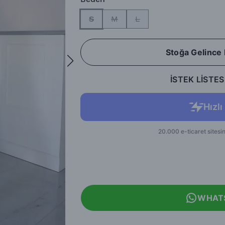
S
M
L
Stoğa Gelince
İSTEK LİSTES
WHAT