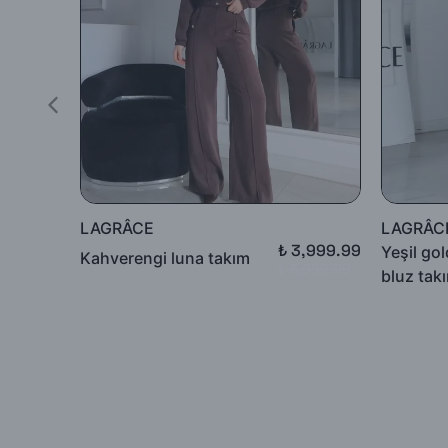
edilmeyecek, tarafınıza (mesajla bildirilip) karşı ödemeli olara
İade ürün/ürünlerin depomuza ulaşması ve iade şartlarına uyg
yapılacaktır.
Satın aldığınız ürünler için Hediye Çeki, Değişim ya da ücret i
LAGRÂCE
LAGRÂC
₺ 3,999.99
Yeşil go
Kahverengi luna takım
₺ 5,999.99
bluz tak