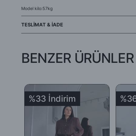
Model kilo:57kg
TESLİMAT & İADE
- Siparişleriniz aynı gün veya ertesi gün kargo avantajıyla Hep
BENZER ÜRÜNLER
-İade edilecek ürünün orijinal ambalajında, tüm aksesuar ve am
koşuluyla teslim tarihinden itibaren 5 (beş) gün içinde (teslim a
-İade ya da değişim yapılmasını istediğiniz ürünü
DHL
Kargo
%33 İndirim
%36
İadenizi
' 969351153 ‘
kodunu
DHL Kargo
çalışanlarına ileter
-Sipariş edilen ürünlerin tümü mazeretsiz şekilde ( yanlış ürü
-İade için göndermiş olduğunuz ürün / ürünler 5 günü geçmiş, k