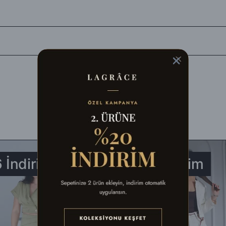
siJet Kargo'ya teslim edilerek en kısa sürede tarafınıza ulaştırılır.
balaj malzemeleri ile birlikte eksiksiz olarak, fiziksel açıdan hasar görm
ldığınız şekli ile) iade edebilirsiniz.
aracılığıyla faturasıyla birlikte aşağıdaki adrese gönderebilirsiniz. Farklı 
 İndirim
%49 İndirim
ek gerçekleştirebilirsiniz.
n, defo vb.) iade ediliyorsa, İade bedelinden kargo ücretleri düşülerek al
ullanılmış, satılabilirlik özelliğini kaybetmiş, Faturası (varsa) aksesuar