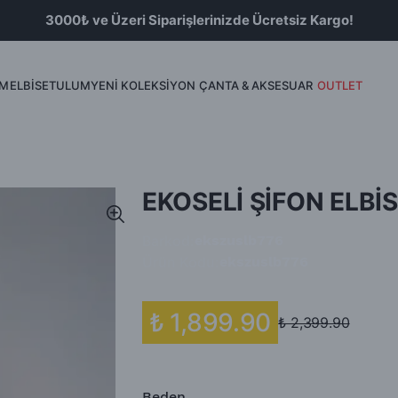
3000₺ ve Üzeri Siparişlerinizde Ücretsiz Kargo!
İM
ELBİSE
TULUM
YENİ KOLEKSİYON
ÇANTA & AKSESUAR
OUTLET
Bluz
Etek & Şort
EKOSELİ ŞİFON ELBİ
Barkod
:
ekszuslb776
Ürün Kodu
:
ekszuslb776
₺ 1,899.90
₺ 2,399.90
Beden