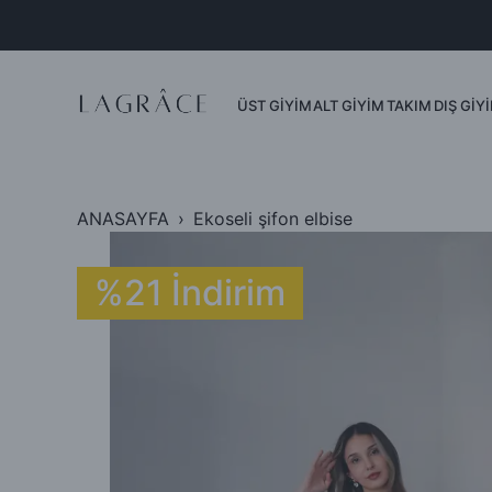
Dış Giyim
Ceket
Yelek
ÜST GİYİM
ALT GİYİM
TAKIM
DIŞ GİY
Mont
Kimono
ANASAYFA
Ekoseli şifon elbise
%21 İndirim