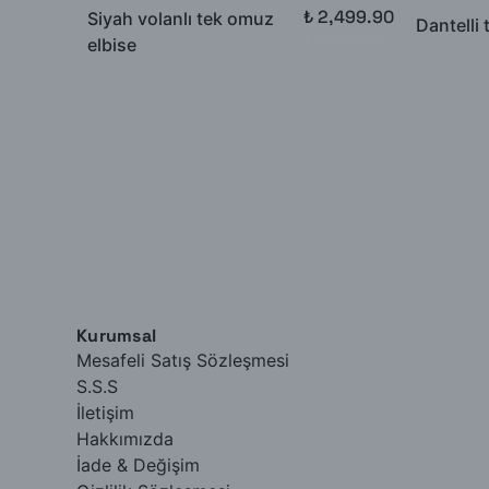
₺ 2,499.90
Siyah volanlı tek omuz
Dantelli 
₺ 3,999.90
elbise
Kurumsal
Mesafeli Satış Sözleşmesi
S.S.S
İletişim
Hakkımızda
İade & Değişim