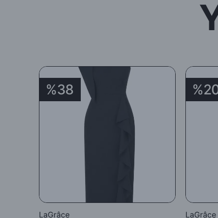
%38
%2
LaGrâce
LaGrâce