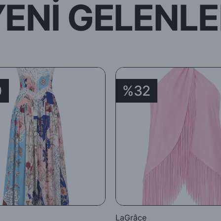
YENİ GELENLE
0
%32
LaGrâce