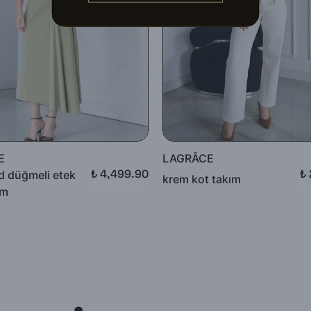
k tekrar gönderilecektir.
unluğunun kontrolünden sonra, 7 ile 10 iş günü arasında ürün bedelinizd
adesi talep edebilirsiniz.
E
LAGRÂCE
₺ 4,499.90
₺
ld düğmeli etek
krem kot takım
₺ 6,999.90
₺ 
ım