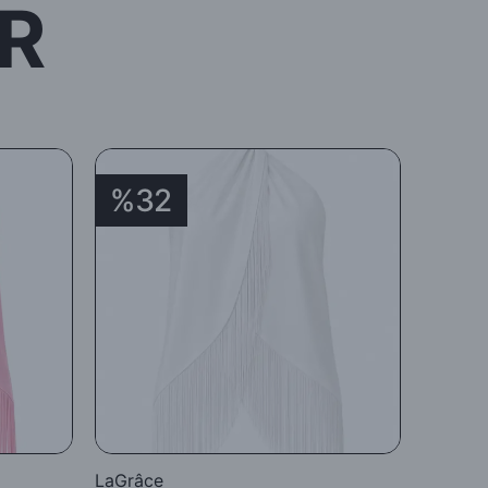
R
%32
%3
LaGrâce
LaGrâc