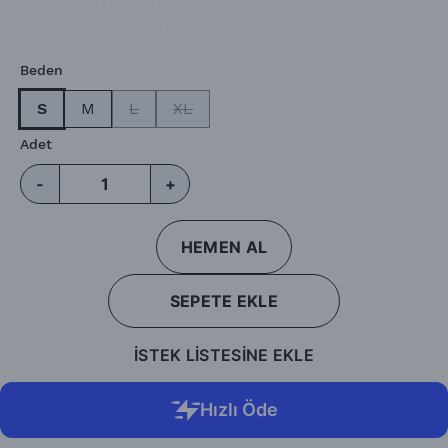
Barkod
:
ekrfxc777
Ürün Kodu
:
ekrfxc777
Beden
S
M
L
XL
Adet
-
+
HEMEN AL
SEPETE EKLE
İSTEK LİSTESİNE EKLE