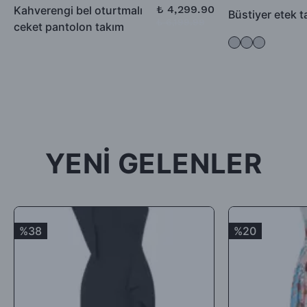
düşülerek alıcıya iade ödemesi gerçekleştirilecektir.
₺ 4,299.90
Kahverengi bel oturtmalı
Büstiyer etek 
₺ 6,199.99
ceket pantolon takım
-İade için göndermiş olduğunuz ürün / ürünler 5 günü geçmiş,
kullanılmış, satılabilirlik özelliğini kaybetmiş, Faturası (varsa)
aksesuarları veya hediyesi olmadan geldiği takdirde; ürün kabul
edilmeyecek, tarafınıza (mesajla bildirilip) karşı ödemeli olarak
tekrar gönderilecektir.
İade ürün/ürünlerin depomuza ulaşması ve iade şartlarına
uygunluğunun kontrolünden sonra, 7 ile 10 iş günü arasında
YENİ GELENLER
ürün bedelinizden iade kargo ücretinizin kesintisi yapılarak geri
iade yapılacaktır.
Satın aldığınız ürünler için Hediye Çeki, Değişim ya da ücret
iadesi talep edebilirsiniz.
%38
%20