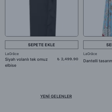
SEPETE EKLE
SE
LaGrâce
LaGrâce
₺ 2,499.90
Siyah volanlı tek omuz
Dantelli tasarı
₺ 3,999.90
elbise
YENİ GELENLER