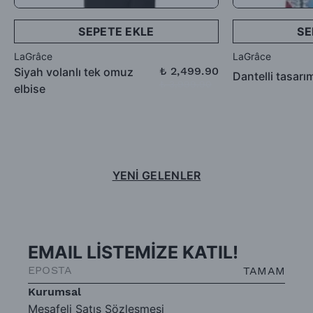
SEPETE EKLE
SE
LaGrâce
LaGrâce
₺ 2,499.90
Siyah volanlı tek omuz
Dantelli tasarı
₺ 3,999.90
elbise
YENİ GELENLER
EMAIL LİSTEMİZE KATIL!
TAMAM
Kurumsal
Mesafeli Satış Sözleşmesi