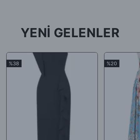
tekrar gönderilecektir.
İade ürün/ürünlerin depomuza ulaşması ve iade şartlarına
uygunluğunun kontrolünden sonra, 7 ile 10 iş günü arasında
YENİ GELENLER
ürün bedelinizden iade kargo ücretinizin kesintisi yapılarak geri
iade yapılacaktır.
Satın aldığınız ürünler için Hediye Çeki, Değişim ya da ücret
iadesi talep edebilirsiniz.
%38
%20