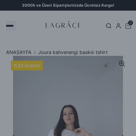
3000₺ ve Üzeri Siparişlerinizde Ücretsiz Kargo!
0
ANASAYFA
Joura kahverengi baskılı tshirt
%33 İndirim