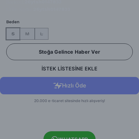
Barkod
:
26ytsh0147833
Ürün Kodu
:
26ytsh0147833
Beden
S
M
L
Stoğa Gelince Haber Ver
İSTEK LİSTESİNE EKLE