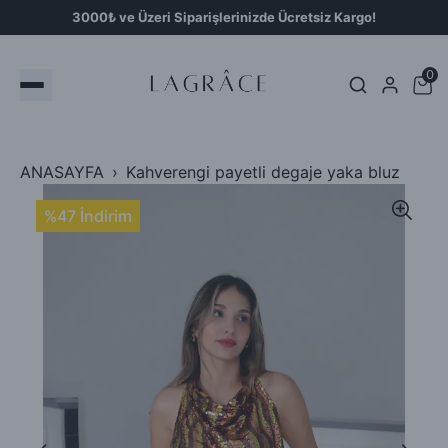
3000₺ ve Üzeri Siparişlerinizde Ücretsiz Kargo!
0
ANASAYFA
Kahverengi payetli degaje yaka bluz
%47 İndirim