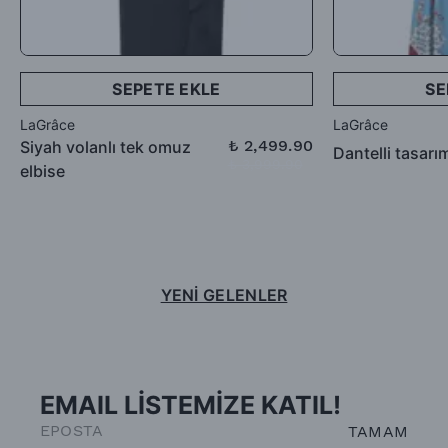
SEPETE EKLE
SE
LaGrâce
LaGrâce
₺ 2,499.90
Siyah volanlı tek omuz
Dantelli tasarı
₺ 3,999.90
elbise
YENİ GELENLER
EMAIL LİSTEMİZE KATIL!
TAMAM