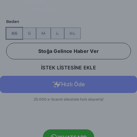
Barkod
:
hurt3333
Ürün Kodu
:
hurt3333
Beden
XS
S
M
L
XL
Stoğa Gelince Haber Ver
İSTEK LİSTESİNE EKLE