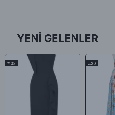
aksesuarları veya hediyesi olmadan geldiği takdirde; ürün kabul
edilmeyecek, tarafınıza (mesajla bildirilip) karşı ödemeli olarak
tekrar gönderilecektir.
İade ürün/ürünlerin depomuza ulaşması ve iade şartlarına
uygunluğunun kontrolünden sonra, 7 ile 10 iş günü arasında
YENİ GELENLER
ürün bedelinizden iade kargo ücretinizin kesintisi yapılarak geri
iade yapılacaktır.
Satın aldığınız ürünler için Hediye Çeki, Değişim ya da ücret
iadesi talep edebilirsiniz.
%38
%20