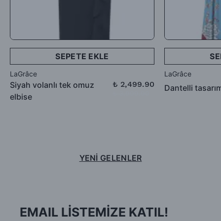
SEPETE EKLE
SE
LaGrâce
LaGrâce
₺ 2,499.90
Siyah volanlı tek omuz
Dantelli tasarı
₺ 3,999.90
elbise
YENİ GELENLER
EMAIL LİSTEMİZE KATIL!