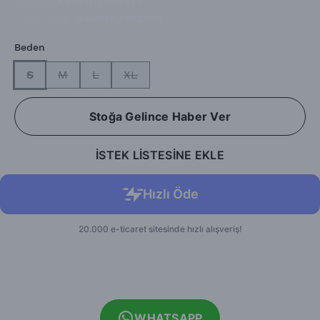
Barkod
:
Ksbstny392919
Ürün Kodu
:
Ksbstny392919
Beden
S
M
L
XL
Stoğa Gelince Haber Ver
İSTEK LİSTESİNE EKLE
WHATSAPP