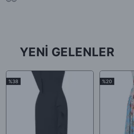
kullanılmış, satılabilirlik özelliğini kaybetmiş, Faturası (varsa)
aksesuarları veya hediyesi olmadan geldiği takdirde; ürün kabul
edilmeyecek, tarafınıza (mesajla bildirilip) karşı ödemeli olarak
tekrar gönderilecektir.
İade ürün/ürünlerin depomuza ulaşması ve iade şartlarına
uygunluğunun kontrolünden sonra, 7 ile 10 iş günü arasında
YENİ GELENLER
ürün bedelinizden iade kargo ücretinizin kesintisi yapılarak geri
iade yapılacaktır.
Satın aldığınız ürünler için Hediye Çeki, Değişim ya da ücret
iadesi talep edebilirsiniz.
%38
%20