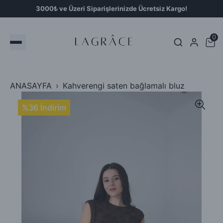
3000₺ ve Üzeri Siparişlerinizde Ücretsiz Kargo!
0
ANASAYFA
Kahverengi saten bağlamalı bluz
%36 İndirim