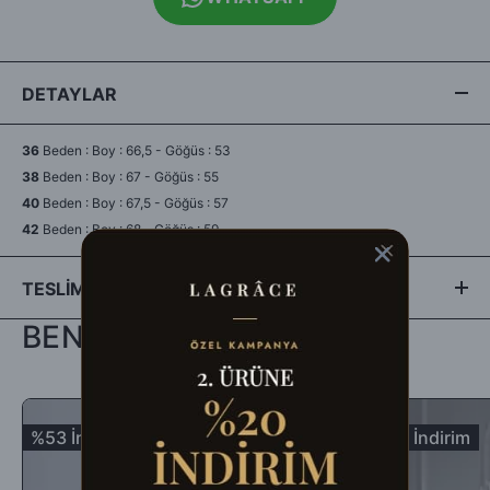
DETAYLAR
36
Beden : Boy : 66,5 - Göğüs : 53
38
Beden : Boy : 67 - Göğüs : 55
40
Beden : Boy : 67,5 - Göğüs : 57
42
Beden : Boy : 68 - Göğüs : 59
TESLİMAT & İADE
BENZER ÜRÜNLER
- Siparişleriniz aynı gün veya ertesi gün kargo avantajıyla
HepsiJet Kargo'ya teslim edilerek en kısa sürede tarafınıza
ulaştırılır.
%53 İndirim
%49 İndirim
-İade edilecek ürünün orijinal ambalajında, tüm aksesuar ve