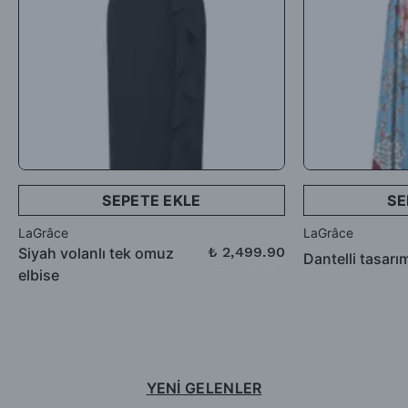
SEPETE EKLE
SE
LaGrâce
LaGrâce
₺ 2,499.90
Siyah volanlı tek omuz
Dantelli tasarı
₺ 3,999.90
elbise
YENİ GELENLER