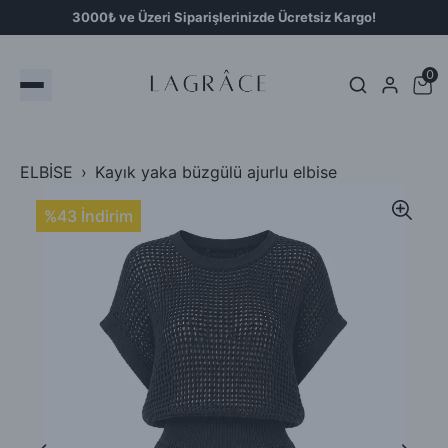
3000₺ ve Üzeri Siparişlerinizde Ücretsiz Kargo!
0
ELBİSE
Kayık yaka büzgülü ajurlu elbise
%43 İndirim