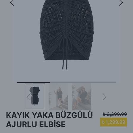
KAYIK YAKA BÜZGÜLÜ
₺ 2,299.99
₺ 1,299.99
AJURLU ELBİSE