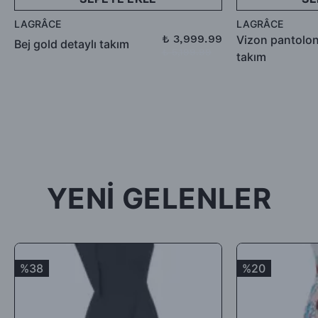
defo vb.) iade ediliyorsa, İade bedelinden kargo ücretleri
LAGRÂCE
LAGRÂCE
düşülerek alıcıya iade ödemesi gerçekleştirilecektir.
₺ 3,999.99
Vizon pantolon
Bej gold detaylı takım
₺ 5,199.99
takım
-İade için göndermiş olduğunuz ürün / ürünler 5 günü geçmiş,
kullanılmış, satılabilirlik özelliğini kaybetmiş, Faturası (varsa)
aksesuarları veya hediyesi olmadan geldiği takdirde; ürün kabul
edilmeyecek, tarafınıza (mesajla bildirilip) karşı ödemeli olarak
tekrar gönderilecektir.
İade ürün/ürünlerin depomuza ulaşması ve iade şartlarına
uygunluğunun kontrolünden sonra, 7 ile 10 iş günü arasında
YENİ GELENLER
ürün bedelinizden iade kargo ücretinizin kesintisi yapılarak geri
iade yapılacaktır.
Satın aldığınız ürünler için Hediye Çeki, Değişim ya da ücret
iadesi talep edebilirsiniz.
%38
%20