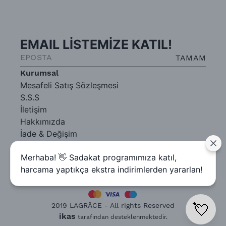
EMAIL LİSTEMİZE KATIL!
TAMAM
Kurumsal
Mesafeli Satış Sözleşmesi
S.S.S
İletişim
Hakkımızda
İade & Değişim
Gizlilik Sözleşmesi
Merhaba! 👋 Sadakat programımıza katıl,
harcama yaptıkça ekstra indirimlerden yararlan!
💘
2019 LAGRÂCE - All rights Reserved
ikas
tarafından desteklenmektedir.