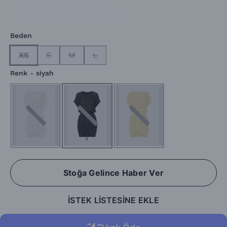
Barkod
:
kyblcklgr9020142
Ürün Kodu
:
kyvblcklgr9021426
Beden
XS
S
M
L
Renk
- siyah
Stoğa Gelince Haber Ver
İSTEK LİSTESİNE EKLE