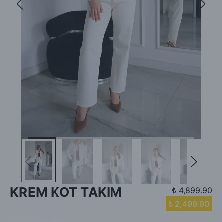
KREM KOT TAKIM
₺ 4,899.90
₺ 2,499.90
Barkod
:
zlty66