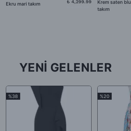
₺ 4,299.99
Krem saten blu
Ekru mari takım
₺ 4,999.99
takım
-İade için göndermiş olduğunuz ürün / ürünler 5 günü geçmiş,
kullanılmış, satılabilirlik özelliğini kaybetmiş, Faturası (varsa)
aksesuarları veya hediyesi olmadan geldiği takdirde; ürün kabul
edilmeyecek, tarafınıza (mesajla bildirilip) karşı ödemeli olarak
tekrar gönderilecektir.
İade ürün/ürünlerin depomuza ulaşması ve iade şartlarına
uygunluğunun kontrolünden sonra, 7 ile 10 iş günü arasında
YENİ GELENLER
ürün bedelinizden iade kargo ücretinizin kesintisi yapılarak geri
iade yapılacaktır.
Satın aldığınız ürünler için Hediye Çeki, Değişim ya da ücret
iadesi talep edebilirsiniz.
%38
%20