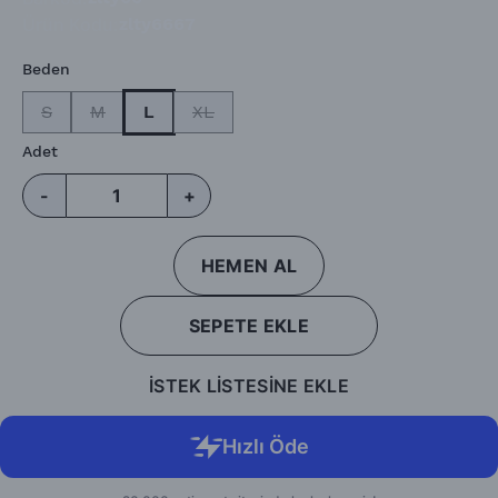
Ürün Kodu
:
zlty6667
Beden
S
M
L
XL
Adet
-
+
HEMEN AL
SEPETE EKLE
İSTEK LİSTESİNE EKLE