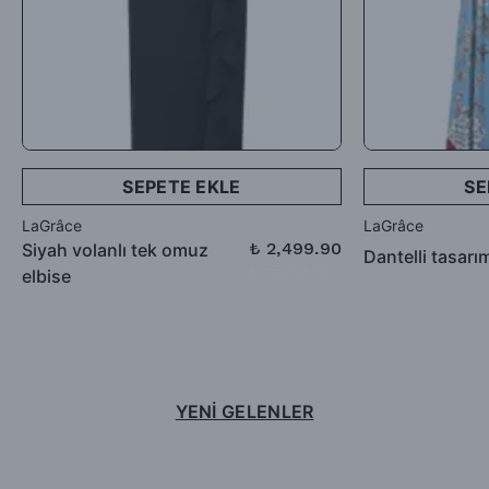
SEPETE EKLE
SE
LaGrâce
LaGrâce
₺ 2,499.90
Siyah volanlı tek omuz
Dantelli tasarı
₺ 3,999.90
elbise
YENİ GELENLER