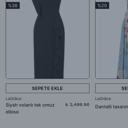
iadesi talep edebilirsiniz.
%38
%20
SEPETE EKLE
SE
LaGrâce
LaGrâce
₺ 2,499.90
Siyah volanlı tek omuz
Dantelli tasarı
₺ 3,999.90
elbise