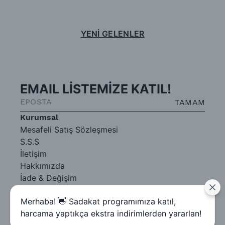
YENİ GELENLER
EMAIL LİSTEMİZE KATIL!
TAMAM
Kurumsal
Mesafeli Satış Sözleşmesi
S.S.S
İletişim
Hakkımızda
İade & Değişim
Gizlilik Sözleşmesi
Merhaba! 👋 Sadakat programımıza katıl,
harcama yaptıkça ekstra indirimlerden yararlan!