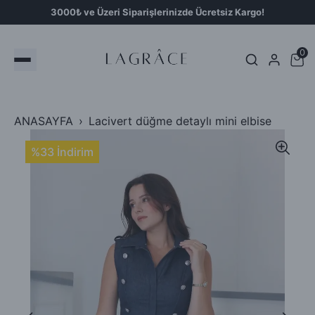
3000₺ ve Üzeri Siparişlerinizde Ücretsiz Kargo!
0
ANASAYFA
Lacivert düğme detaylı mini elbise
%33 İndirim