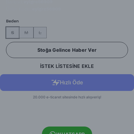
Barkod
:
eylgrc56909
Ürün Kodu
:
eylgrc56909
Beden
S
M
L
Stoğa Gelince Haber Ver
İSTEK LİSTESİNE EKLE