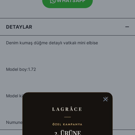
WHATSAPP
DETAYLAR
Denim kumaş düğme detaylı vatkalı mini elbise
Model boy:1.72
Model kilo:62
Numune beden:M