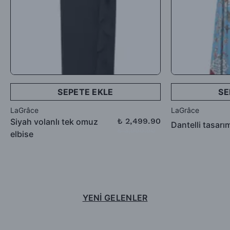
SEPETE EKLE
SE
LaGrâce
LaGrâce
₺ 2,499.90
Siyah volanlı tek omuz
Dantelli tasarı
₺ 3,999.90
elbise
YENİ GELENLER