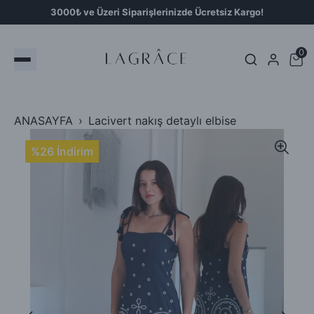
3000₺ ve Üzeri Siparişlerinizde Ücretsiz Kargo!
0
ANASAYFA
Lacivert nakış detaylı elbise
%26 İndirim