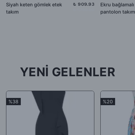
düşülerek alıcıya iade ödemesi gerçekleştirilecektir.
₺ 909.93
Siyah keten gömlek etek
Ekru bağlamalı
₺ 1,799.90
takım
pantolon takım
-İade için göndermiş olduğunuz ürün / ürünler 5 günü geçmiş,
kullanılmış, satılabilirlik özelliğini kaybetmiş, Faturası (varsa)
aksesuarları veya hediyesi olmadan geldiği takdirde; ürün kabul
edilmeyecek, tarafınıza (mesajla bildirilip) karşı ödemeli olarak
tekrar gönderilecektir.
İade ürün/ürünlerin depomuza ulaşması ve iade şartlarına
uygunluğunun kontrolünden sonra, 7 ile 10 iş günü arasında
YENİ GELENLER
ürün bedelinizden iade kargo ücretinizin kesintisi yapılarak geri
iade yapılacaktır.
Satın aldığınız ürünler için Hediye Çeki, Değişim ya da ücret
iadesi talep edebilirsiniz.
%38
%20