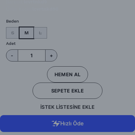
Barkod
:
lcvrtnkd9
Ürün Kodu
:
lcvrtnkd90
Beden
S
M
L
Adet
-
+
HEMEN AL
SEPETE EKLE
İSTEK LİSTESİNE EKLE