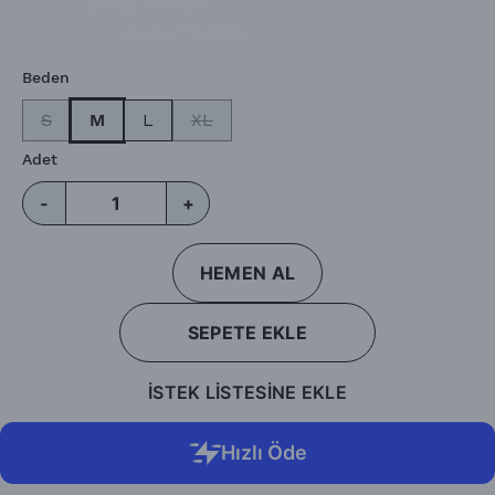
Barkod
:
v26SLF16090
Ürün Kodu
:
v26SLF160900
Beden
S
M
L
XL
Adet
-
+
HEMEN AL
SEPETE EKLE
İSTEK LİSTESİNE EKLE