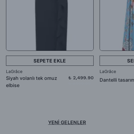
SEPETE EKLE
SE
LaGrâce
LaGrâce
₺ 2,499.90
Siyah volanlı tek omuz
Dantelli tasarı
₺ 3,999.90
elbise
YENİ GELENLER