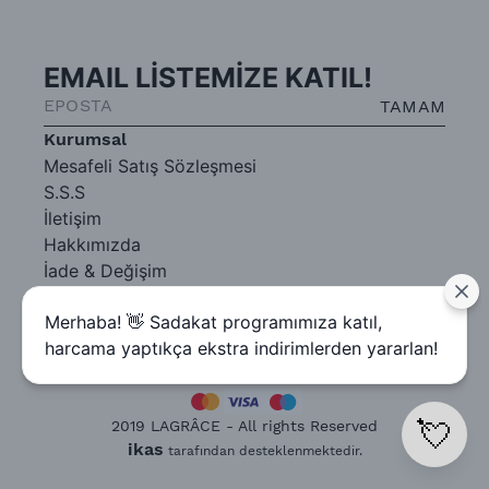
EMAIL LİSTEMİZE KATIL!
TAMAM
Kurumsal
Mesafeli Satış Sözleşmesi
S.S.S
İletişim
Hakkımızda
İade & Değişim
Gizlilik Sözleşmesi
Merhaba! 👋 Sadakat programımıza katıl,
harcama yaptıkça ekstra indirimlerden yararlan!
💘
2019 LAGRÂCE - All rights Reserved
ikas
tarafından desteklenmektedir.