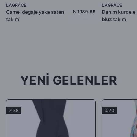
defo vb.) iade ediliyorsa, İade bedelinden kargo ücretleri
LAGRÂCE
LAGRÂCE
düşülerek alıcıya iade ödemesi gerçekleştirilecektir.
₺ 1,189.99
Camel degaje yaka saten
Denim kurdele 
₺ 2,399.99
takım
bluz takım
-İade için göndermiş olduğunuz ürün / ürünler 5 günü geçmiş,
kullanılmış, satılabilirlik özelliğini kaybetmiş, Faturası (varsa)
aksesuarları veya hediyesi olmadan geldiği takdirde; ürün kabul
edilmeyecek, tarafınıza (mesajla bildirilip) karşı ödemeli olarak
tekrar gönderilecektir.
İade ürün/ürünlerin depomuza ulaşması ve iade şartlarına
uygunluğunun kontrolünden sonra, 7 ile 10 iş günü arasında
YENİ GELENLER
ürün bedelinizden iade kargo ücretinizin kesintisi yapılarak geri
iade yapılacaktır.
Satın aldığınız ürünler için Hediye Çeki, Değişim ya da ücret
iadesi talep edebilirsiniz.
%38
%20