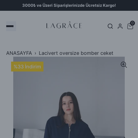
3000₺ ve Üzeri Siparişlerinizde Ücretsiz Kargo!
0
ANASAYFA
Lacivert oversize bomber ceket
%33 İndirim