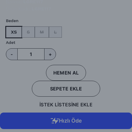
Barkod
:
LGRE117
Ürün Kodu
:
LGRE117
Beden
XS
S
M
L
Adet
-
+
HEMEN AL
SEPETE EKLE
İSTEK LİSTESİNE EKLE