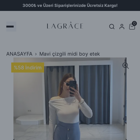
3000₺ ve Üzeri Siparişlerinizde Ücretsiz Kargo!
0
ANASAYFA
Mavi çizgili midi boy etek
%58 İndirim