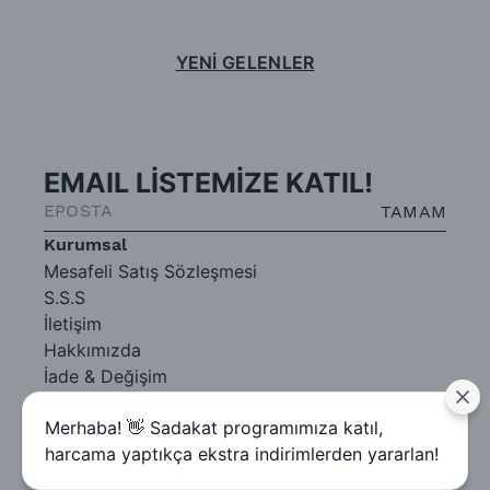
YENİ GELENLER
EMAIL LİSTEMİZE KATIL!
TAMAM
Kurumsal
Mesafeli Satış Sözleşmesi
S.S.S
İletişim
Hakkımızda
İade & Değişim
Gizlilik Sözleşmesi
Merhaba! 👋 Sadakat programımıza katıl,
harcama yaptıkça ekstra indirimlerden yararlan!