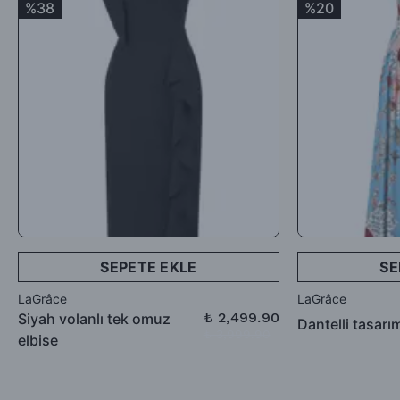
%38
%20
iadesi talep edebilirsiniz.
SEPETE EKLE
SE
LaGrâce
LaGrâce
₺ 2,499.90
Siyah volanlı tek omuz
Dantelli tasarı
₺ 3,999.90
elbise