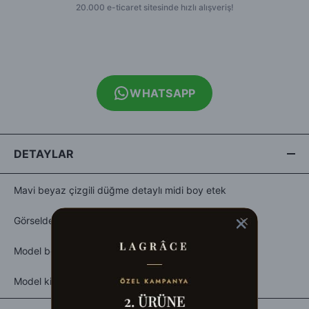
WHATSAPP
DETAYLAR
Mavi beyaz çizgili düğme detaylı midi boy etek
Görseldeki beden:S
Model boy:170
Model kilo:55