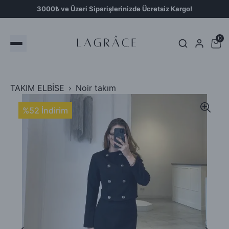
3000₺ ve Üzeri Siparişlerinizde Ücretsiz Kargo!
0
TAKIM ELBİSE
Noir takım
%52 İndirim