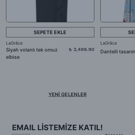
SEPETE EKLE
SE
LaGrâce
LaGrâce
₺ 2,499.90
Siyah volanlı tek omuz
Dantelli tasarı
₺ 3,999.90
elbise
YENİ GELENLER
EMAIL LİSTEMİZE KATIL!