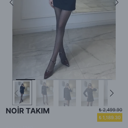
NOİR TAKIM
₺ 2,499.90
₺ 1,189.30
Barkod
:
1340