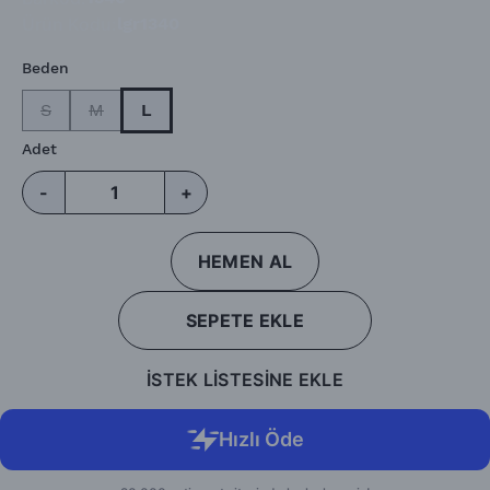
Ürün Kodu
:
lgr1340
Beden
S
M
L
Adet
-
+
HEMEN AL
SEPETE EKLE
İSTEK LİSTESİNE EKLE