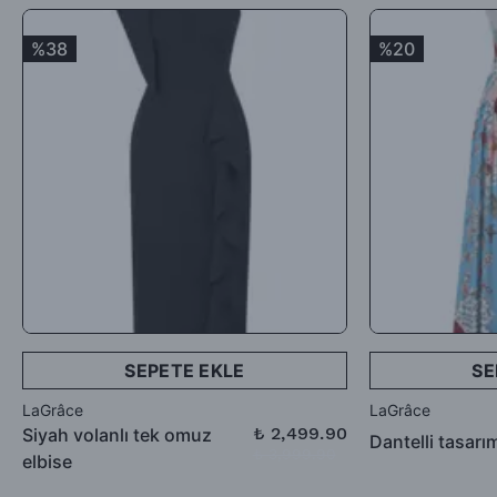
Satın aldığınız ürünler için Hediye Çeki, Değişim ya da ücret
%38
%20
iadesi talep edebilirsiniz.
SEPETE EKLE
SE
LaGrâce
LaGrâce
₺ 2,499.90
Siyah volanlı tek omuz
Dantelli tasarı
₺ 3,999.90
elbise