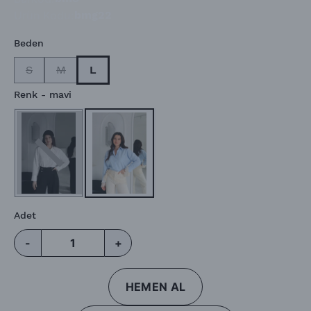
Ürün Kodu
:
bmg22
Beden
S
M
L
Renk
- mavi
Adet
-
+
HEMEN AL