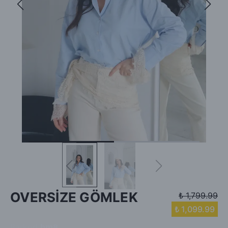
OVERSİZE GÖMLEK
₺ 1,799.99
₺ 1,099.99
Barkod
:
bm8