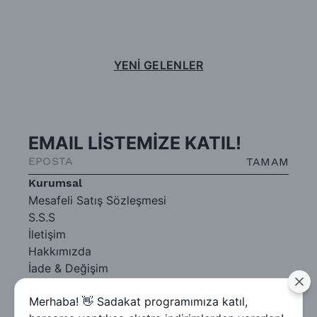
YENİ GELENLER
EMAIL LİSTEMİZE KATIL!
TAMAM
Kurumsal
Mesafeli Satış Sözleşmesi
S.S.S
İletişim
Hakkımızda
İade & Değişim
Gizlilik Sözleşmesi
Merhaba! 👋 Sadakat programımıza katıl,