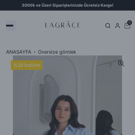
3000₺ ve Üzeri Siparişlerinizde Ücretsiz Kargo!
0
ANASAYFA
Oversize gömlek
%39 İndirim