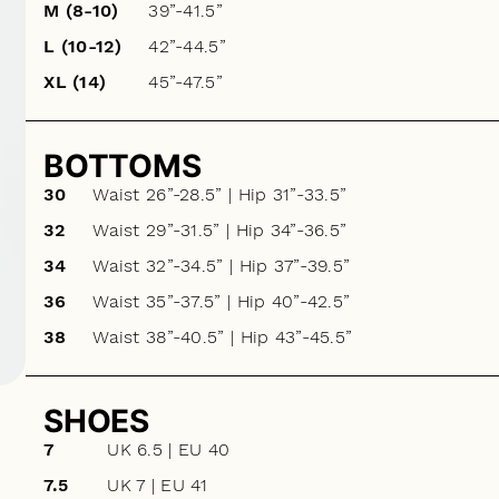
M (8-10)
39”-41.5”
L (10-12)
42”-44.5”
XL (14)
45”-47.5”
BOTTOMS
30
Waist 26”-28.5” | Hip 31”-33.5”
32
Waist 29”-31.5” | Hip 34”-36.5”
34
Waist 32”-34.5” | Hip 37”-39.5”
36
Waist 35”-37.5” | Hip 40”-42.5”
38
Waist 38”-40.5” | Hip 43”-45.5”
SHOES
7
UK 6.5 | EU 40
7.5
UK 7 | EU 41