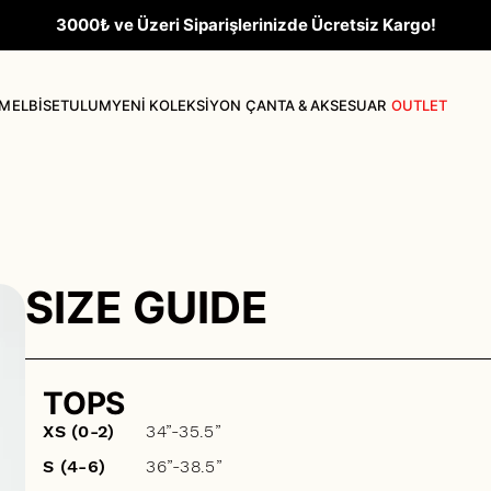
3000₺ ve Üzeri Siparişlerinizde Ücretsiz Kargo!
İM
ELBİSE
TULUM
YENİ KOLEKSİYON
ÇANTA & AKSESUAR
OUTLET
Bluz
Etek & Şort
SIZE GUIDE
TOPS
XS (0-2)
34”-35.5”
S (4-6)
36”-38.5”