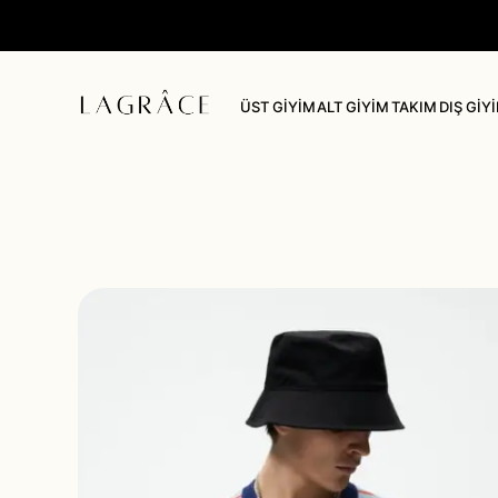
Dış Giyim
Ceket
Yelek
ÜST GİYİM
ALT GİYİM
TAKIM
DIŞ GİY
Mont
Kimono