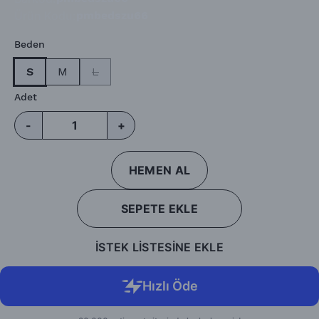
Ürün Kodu
:
pmbedszu66
Beden
S
M
L
Adet
-
+
HEMEN AL
SEPETE EKLE
İSTEK LİSTESİNE EKLE