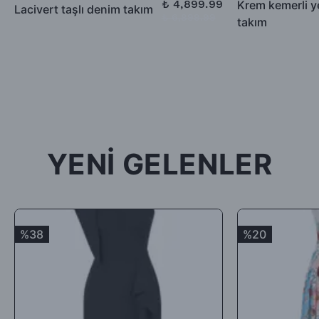
₺ 4,899.99
Krem kemerli y
Lacivert taşlı denim takım
₺ 6,899.99
takım
-İade için göndermiş olduğunuz ürün / ürünler 5 günü geçmiş,
kullanılmış, satılabilirlik özelliğini kaybetmiş, Faturası (varsa)
aksesuarları veya hediyesi olmadan geldiği takdirde; ürün kabul
edilmeyecek, tarafınıza (mesajla bildirilip) karşı ödemeli olarak
tekrar gönderilecektir.
İade ürün/ürünlerin depomuza ulaşması ve iade şartlarına
uygunluğunun kontrolünden sonra, 7 ile 10 iş günü arasında
YENİ GELENLER
ürün bedelinizden iade kargo ücretinizin kesintisi yapılarak geri
iade yapılacaktır.
Satın aldığınız ürünler için Hediye Çeki, Değişim ya da ücret
iadesi talep edebilirsiniz.
%38
%20