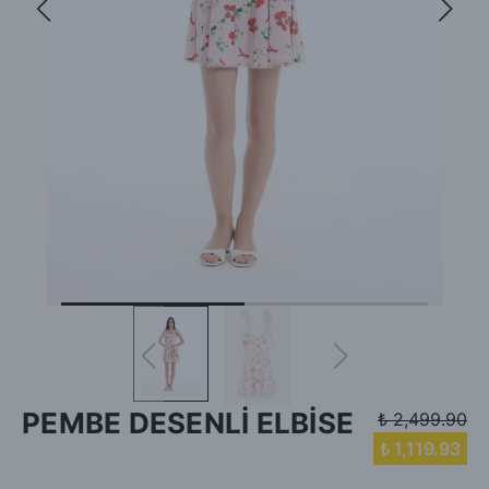
PEMBE DESENLİ ELBİSE
₺ 2,499.90
₺ 1,119.93
Barkod
:
pmbedszu66