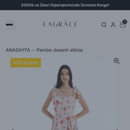
3000₺ ve Üzeri Siparişlerinizde Ücretsiz Kargo!
0
ANASAYFA
Pembe desenli elbise
%55 İndirim