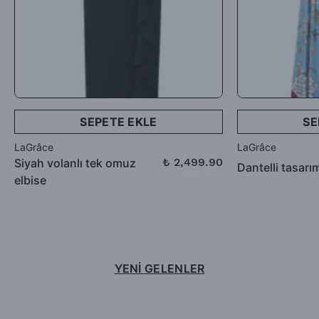
SEPETE EKLE
SE
LaGrâce
LaGrâce
₺ 2,499.90
Siyah volanlı tek omuz
Dantelli tasarı
₺ 3,999.90
elbise
YENİ GELENLER