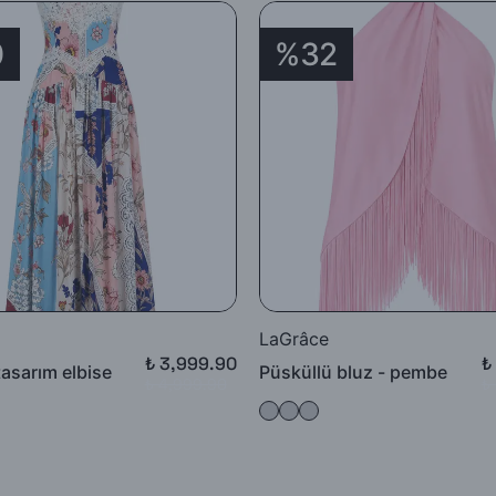
0
%32
LaGrâce
₺ 3,999.90
₺
tasarım elbise
Püsküllü bluz - pembe
₺ 4,999.90
₺