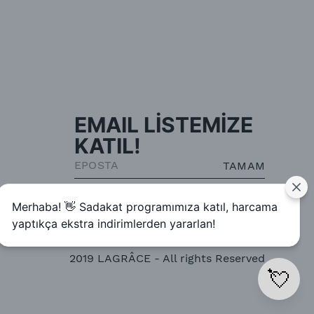
EMAIL LİSTEMİZE
KATIL!
TAMAM
Merhaba! 👋 Sadakat programımıza katıl, harcama
yaptıkça ekstra indirimlerden yararlan!
2019 LAGRÂCE - All rights Reserved
💘