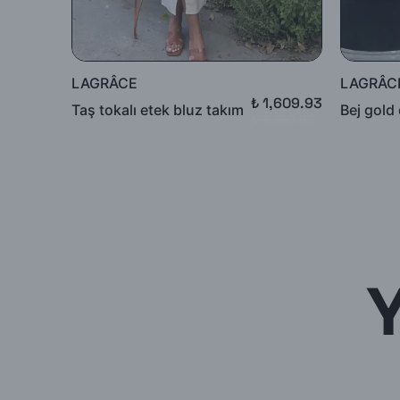
LAGRÂCE
LAGRÂC
₺ 1,609.93
Taş tokalı etek bluz takım
Bej gold 
₺ 3,299.90