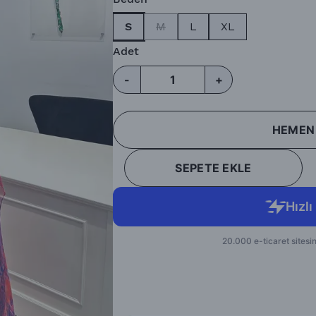
S
M
L
XL
Adet
-
+
HEMEN
SEPETE EKLE