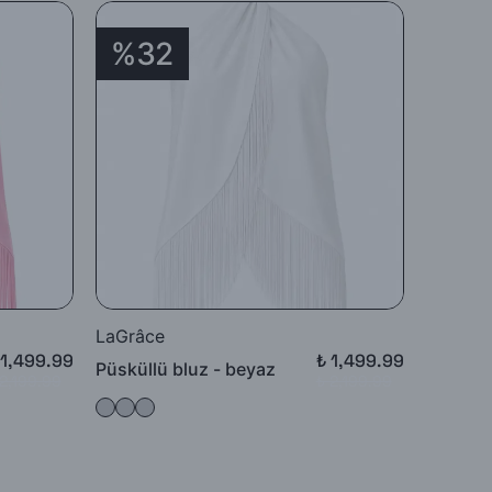
%32
%3
LaGrâce
LaGrâc
 1,499.99
₺ 1,499.99
Püsküllü bluz - beyaz
Püsküll
 2,199.99
₺ 2,199.99