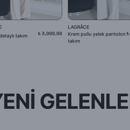
E
LAGRÂCE
₺ 3,999.99
₺
Krem pullu yelek pantolon
detaylı takım
₺ 5,199.99
₺
takım
YENİ GELENLE