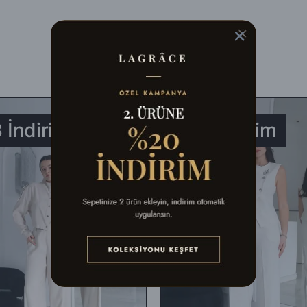
balaj malzemeleri ile birlikte eksiksiz olarak, fiziksel açıdan hasar görm
ldığınız şekli ile) iade edebilirsiniz.
aracılığıyla faturasıyla birlikte aşağıdaki adrese gönderebilirsiniz. Farklı 
 İndirim
%36 İndirim
ek gerçekleştirebilirsiniz.
n, defo vb.) iade ediliyorsa, İade bedelinden kargo ücretleri düşülerek al
ullanılmış, satılabilirlik özelliğini kaybetmiş, Faturası (varsa) aksesuar
k tekrar gönderilecektir.
unluğunun kontrolünden sonra, 7 ile 10 iş günü arasında ürün bedelinizd
adesi talep edebilirsiniz.