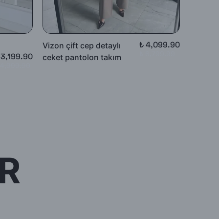
₺ 4,099.90
Vizon çift cep detaylı
LAGRÂ
₺ 6,799.99
 3,199.90
ceket pantolon takım
Denim b
 4,999.90
pantolo
R