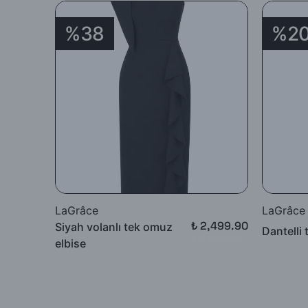
%38
%2
LaGrâce
LaGrâce
₺ 2,499.90
Siyah volanlı tek omuz
Dantelli 
₺ 3,999.90
elbise