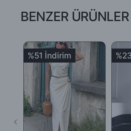
BENZER ÜRÜNLER
-İade edilecek ürünün orijinal ambalajında, tüm aksesuar ve am
koşuluyla teslim tarihinden itibaren 5 (beş) gün içinde (teslim a
-İade ya da değişim yapılmasını istediğiniz ürünü
DHL
Kargo
%51 İndirim
%23
İadenizi
' 969351153 ‘
kodunu
DHL Kargo
çalışanlarına ileter
-Sipariş edilen ürünlerin tümü mazeretsiz şekilde ( yanlış ürü
-İade için göndermiş olduğunuz ürün / ürünler 5 günü geçmiş, k
edilmeyecek, tarafınıza (mesajla bildirilip) karşı ödemeli olara
İade ürün/ürünlerin depomuza ulaşması ve iade şartlarına uyg
yapılacaktır.
Satın aldığınız ürünler için Hediye Çeki, Değişim ya da ücret i