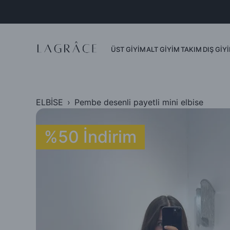
Dış Giyim
Ceket
Yelek
ÜST GİYİM
ALT GİYİM
TAKIM
DIŞ GİY
Mont
Kimono
ELBİSE
Pembe desenli payetli mini elbise
%50 İndirim