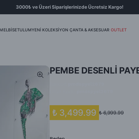
3000₺ ve Üzeri Siparişlerinizde Ücretsiz Kargo!
İM
ELBİSE
TULUM
YENİ KOLEKSİYON
ÇANTA & AKSESUAR
OUTLET
Bluz
Etek & Şort
PEMBE DESENLİ PAYE
Barkod
:
pmdspyel2679
Ürün Kodu
:
pmdspyel2679
₺ 3,499.99
₺ 6,999.99
Beden