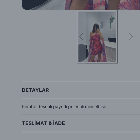
DETAYLAR
Pembe desenli payetli pelerinli mini elbise
TESLİMAT & İADE
- Siparişleriniz aynı gün veya ertesi gün kargo avantajıyla Hep