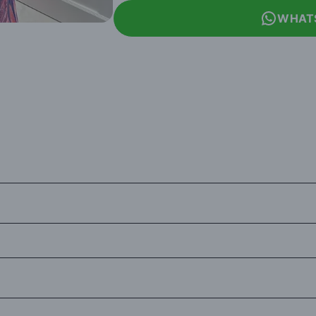
WHAT
siJet Kargo'ya teslim edilerek en kısa sürede tarafınıza ulaştırılır.