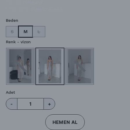
Barkod
:
plelslgr3
Ürün Kodu
:
plelslgr32423
Beden
S
M
L
Renk
- vizon
Adet
-
+
HEMEN AL