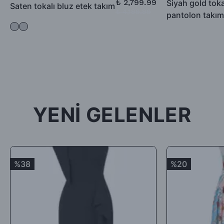
₺ 2,799.99
Siyah gold toka
Saten tokalı bluz etek takım
₺ 4,199.99
pantolon takım
-İade için göndermiş olduğunuz ürün / ürünler 5 günü geçmiş,
kullanılmış, satılabilirlik özelliğini kaybetmiş, Faturası (varsa)
aksesuarları veya hediyesi olmadan geldiği takdirde; ürün kabul
edilmeyecek, tarafınıza (mesajla bildirilip) karşı ödemeli olarak
tekrar gönderilecektir.
İade ürün/ürünlerin depomuza ulaşması ve iade şartlarına
uygunluğunun kontrolünden sonra, 7 ile 10 iş günü arasında
YENİ GELENLER
ürün bedelinizden iade kargo ücretinizin kesintisi yapılarak geri
iade yapılacaktır.
Satın aldığınız ürünler için Hediye Çeki, Değişim ya da ücret
iadesi talep edebilirsiniz.
%38
%20