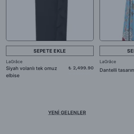
SEPETE EKLE
SE
LaGrâce
LaGrâce
₺ 2,499.90
Siyah volanlı tek omuz
Dantelli tasarı
₺ 3,999.90
elbise
YENİ GELENLER