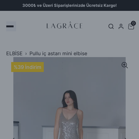
3000₺ ve Üzeri Siparişlerinizde Ücretsiz Kargo!
0
ELBİSE
Pullu iç astarı mini elbise
%39 İndirim