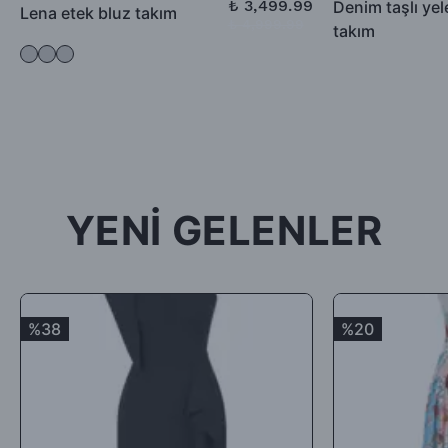
₺ 3,499.99
Denim taşlı ye
Lena etek bluz takım
₺ 4,999.99
takım
-İade için göndermiş olduğunuz ürün / ürünler 5 günü geçmiş,
kullanılmış, satılabilirlik özelliğini kaybetmiş, Faturası (varsa)
aksesuarları veya hediyesi olmadan geldiği takdirde; ürün kabul
edilmeyecek, tarafınıza (mesajla bildirilip) karşı ödemeli olarak
tekrar gönderilecektir.
İade ürün/ürünlerin depomuza ulaşması ve iade şartlarına
uygunluğunun kontrolünden sonra, 7 ile 10 iş günü arasında
YENİ GELENLER
ürün bedelinizden iade kargo ücretinizin kesintisi yapılarak geri
iade yapılacaktır.
Satın aldığınız ürünler için Hediye Çeki, Değişim ya da ücret
iadesi talep edebilirsiniz.
%38
%20