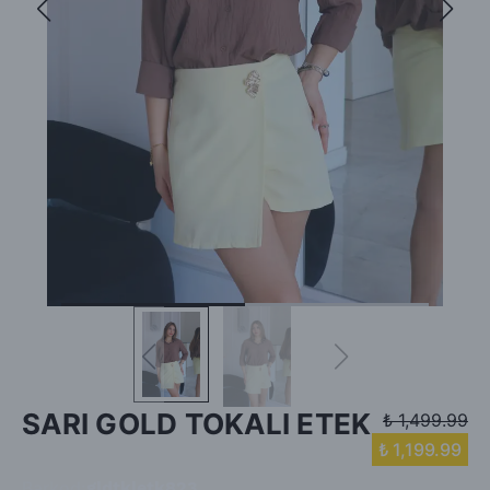
SARI GOLD TOKALI ETEK
₺ 1,499.99
₺ 1,199.99
Barkod
:
gldtkletk823