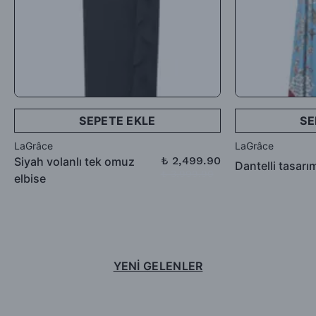
SEPETE EKLE
SE
LaGrâce
LaGrâce
₺ 2,499.90
Siyah volanlı tek omuz
Dantelli tasarı
₺ 3,999.90
elbise
YENİ GELENLER