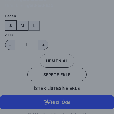
Ürün Kodu
:
gldtkletk823
Beden
S
M
L
Adet
-
+
HEMEN AL
SEPETE EKLE
İSTEK LİSTESİNE EKLE