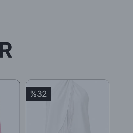
R
%32
%3