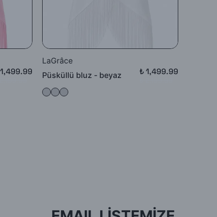
LaGrâce
LaGrâc
 1,499.99
₺ 1,499.99
Püsküllü bluz - beyaz
Püsküll
 2,199.99
₺ 2,199.99
EMAIL LİSTEMİZE