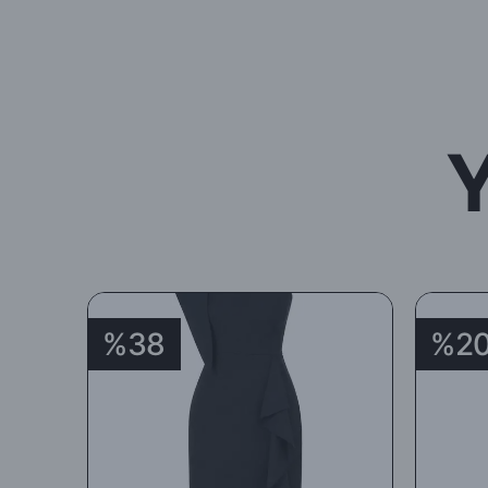
%38
%2