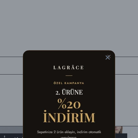
siJet Kargo'ya teslim edilerek en kısa sürede tarafınıza ulaştırılır.
balaj malzemeleri ile birlikte eksiksiz olarak, fiziksel açıdan hasar görm
ldığınız şekli ile) iade edebilirsiniz.
aracılığıyla faturasıyla birlikte aşağıdaki adrese gönderebilirsiniz. Farklı 