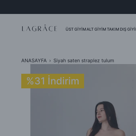
Dış Giyim
Ceket
Yelek
ÜST GİYİM
ALT GİYİM
TAKIM
DIŞ GİY
Mont
Kimono
ANASAYFA
Siyah saten straplez tulum
%31 İndirim