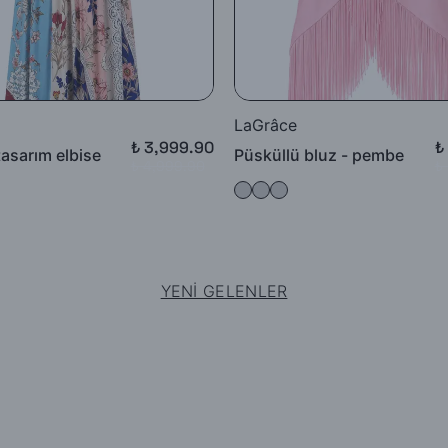
LaGrâce
₺ 3,999.90
₺
tasarım elbise
Püsküllü bluz - pembe
₺ 4,999.90
₺
YENİ GELENLER