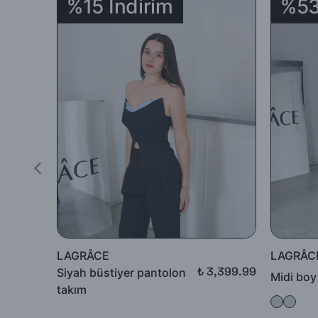
%15 İndirim
%53
İadenizi
' 969351153 ‘
kodunu
DHL Kargo
çalışanlarına ileter
-Sipariş edilen ürünlerin tümü mazeretsiz şekilde ( yanlış ürü
-İade için göndermiş olduğunuz ürün / ürünler 5 günü geçmiş, k
edilmeyecek, tarafınıza (mesajla bildirilip) karşı ödemeli olara
İade ürün/ürünlerin depomuza ulaşması ve iade şartlarına uyg
yapılacaktır.
Satın aldığınız ürünler için Hediye Çeki, Değişim ya da ücret i
LAGRÂCE
LAGRÂC
₺ 3,399.99
Siyah büstiyer pantolon
Midi boy
₺ 3,999.99
takım