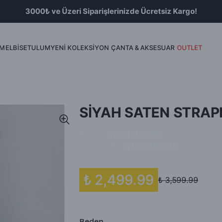
3000₺ ve Üzeri Siparişlerinizde Ücretsiz Kargo!
İM
ELBİSE
TULUM
YENİ KOLEKSİYON
ÇANTA & AKSESUAR
OUTLET
Bluz
Etek & Şort
SİYAH SATEN STRAP
Barkod
:
syhstntlm865
Ürün Kodu
:
syhstntlm865
₺ 2,499.99
₺ 3,599.99
Beden