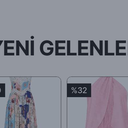
YENİ GELENLE
0
%32