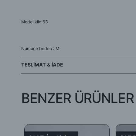
Model kilo:63
Numune beden : M
TESLİMAT & İADE
- Siparişleriniz aynı gün veya ertesi gün kargo avantajıyla Hep
BENZER ÜRÜNLER
-İade edilecek ürünün orijinal ambalajında, tüm aksesuar ve am
koşuluyla teslim tarihinden itibaren 5 (beş) gün içinde (teslim a
-İade ya da değişim yapılmasını istediğiniz ürünü
DHL
Kargo