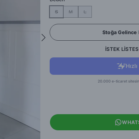
S
M
L
Stoğa Gelince
İSTEK LİSTES
WHAT