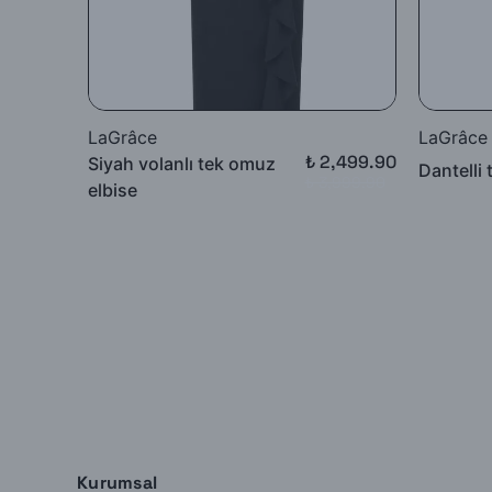
LaGrâce
LaGrâce
₺ 2,499.90
Siyah volanlı tek omuz
Dantelli 
₺ 3,999.90
elbise
Kurumsal