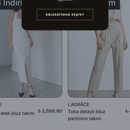
 İndirim
%10 İndirim
ek gerçekleştirebilirsiniz.
n, defo vb.) iade ediliyorsa, İade bedelinden kargo ücretleri düşülerek al
ullanılmış, satılabilirlik özelliğini kaybetmiş, Faturası (varsa) aksesuar
k tekrar gönderilecektir.
unluğunun kontrolünden sonra, 7 ile 10 iş günü arasında ürün bedelinizd
adesi talep edebilirsiniz.
E
LAGRÂCE
₺ 2,699.90
₺
Toka detaylı bluz
 etek bluz takım
₺ 5,799.90
₺ 
pantolon takım