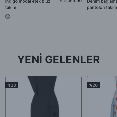
₺ 2,399.90
İndigo modal etek bluz
Denim bağlamal
₺ 3,999.90
takım
pantolon takım
-İade için göndermiş olduğunuz ürün / ürünler 5 günü geçmiş,
kullanılmış, satılabilirlik özelliğini kaybetmiş, Faturası (varsa)
aksesuarları veya hediyesi olmadan geldiği takdirde; ürün kabul
edilmeyecek, tarafınıza (mesajla bildirilip) karşı ödemeli olarak
tekrar gönderilecektir.
İade ürün/ürünlerin depomuza ulaşması ve iade şartlarına
uygunluğunun kontrolünden sonra, 7 ile 10 iş günü arasında
YENİ GELENLER
ürün bedelinizden iade kargo ücretinizin kesintisi yapılarak geri
iade yapılacaktır.
Satın aldığınız ürünler için Hediye Çeki, Değişim ya da ücret
iadesi talep edebilirsiniz.
%38
%20