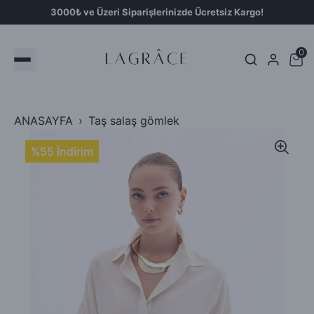
3000₺ ve Üzeri Siparişlerinizde Ücretsiz Kargo!
0
ANASAYFA
Taş salaş gömlek
%55 İndirim