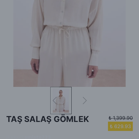
TAŞ SALAŞ GÖMLEK
₺ 1,399.90
₺ 629.93
Barkod
:
smlstn773