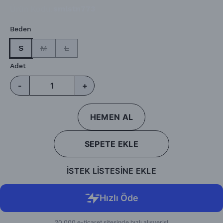
Ürün Kodu
:
smlstn773
Beden
S
M
L
Adet
-
+
HEMEN AL
SEPETE EKLE
İSTEK LİSTESİNE EKLE