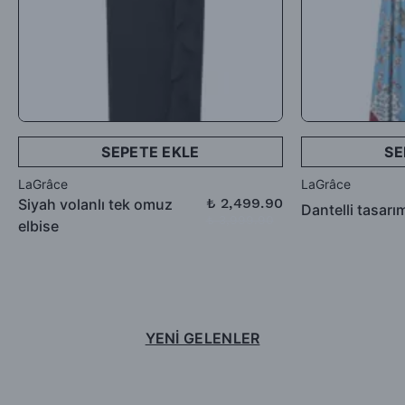
SEPETE EKLE
SE
LaGrâce
LaGrâce
₺ 2,499.90
Siyah volanlı tek omuz
Dantelli tasarı
₺ 3,999.90
elbise
YENİ GELENLER