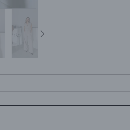
siJet Kargo'ya teslim edilerek en kısa sürede tarafınıza ulaştırılır.