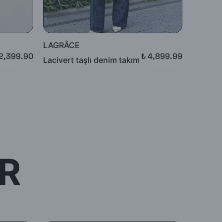
LAGRÂCE
LAGRÂ
 2,399.90
₺ 4,899.99
Toka de
Lacivert taşlı denim takım
3,999.90
₺ 6,899.99
pantolo
R