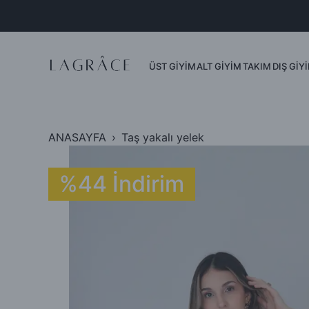
Dış Giyim
Ceket
Yelek
ÜST GİYİM
ALT GİYİM
TAKIM
DIŞ GİY
Mont
Kimono
ANASAYFA
Taş yakalı yelek
%44 İndirim