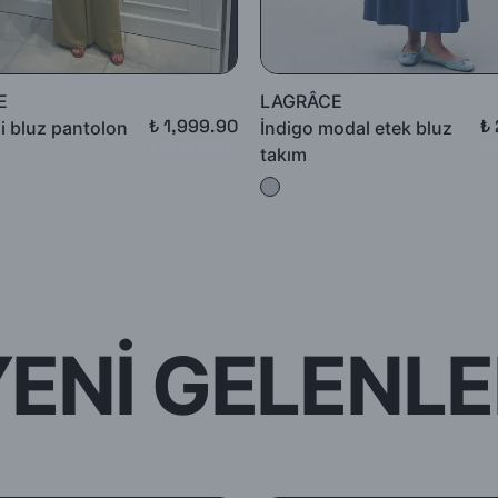
E
LAGRÂCE
₺ 1,999.90
₺
li bluz pantolon
İndigo modal etek bluz
₺ 2,499.90
₺ 
takım
YENİ GELENLE