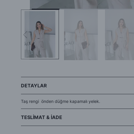
DETAYLAR
Taş rengi önden düğme kapamalı yelek.
TESLİMAT & İADE
- Siparişleriniz aynı gün veya ertesi gün kargo avantajıyla Hep