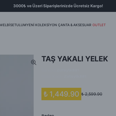
3000₺ ve Üzeri Siparişlerinizde Ücretsiz Kargo!
İM
ELBİSE
TULUM
YENİ KOLEKSİYON
ÇANTA & AKSESUAR
OUTLET
Bluz
Etek & Şort
TAŞ YAKALI YELEK
Barkod
:
Zutsylk881
Ürün Kodu
:
Zutsylk881
₺ 1,449.90
₺ 2,599.90
Beden