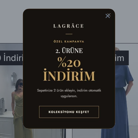
balaj malzemeleri ile birlikte eksiksiz olarak, fiziksel açıdan hasar görm
ldığınız şekli ile) iade edebilirsiniz.
aracılığıyla faturasıyla birlikte aşağıdaki adrese gönderebilirsiniz. Farklı 
 İndirim
%40 İndirim
ek gerçekleştirebilirsiniz.
n, defo vb.) iade ediliyorsa, İade bedelinden kargo ücretleri düşülerek al
ullanılmış, satılabilirlik özelliğini kaybetmiş, Faturası (varsa) aksesuar
k tekrar gönderilecektir.
unluğunun kontrolünden sonra, 7 ile 10 iş günü arasında ürün bedelinizd
adesi talep edebilirsiniz.