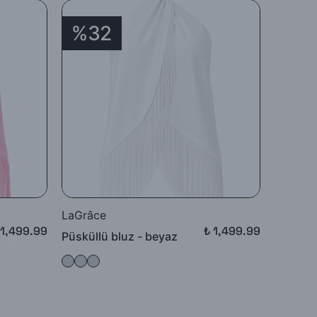
%32
%3
LaGrâce
LaGrâc
 1,499.99
₺ 1,499.99
Püsküllü bluz - beyaz
Püsküll
 2,199.99
₺ 2,199.99