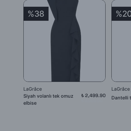
%38
%2
LaGrâce
LaGrâce
₺ 2,499.90
Siyah volanlı tek omuz
Dantelli 
₺ 3,999.90
elbise