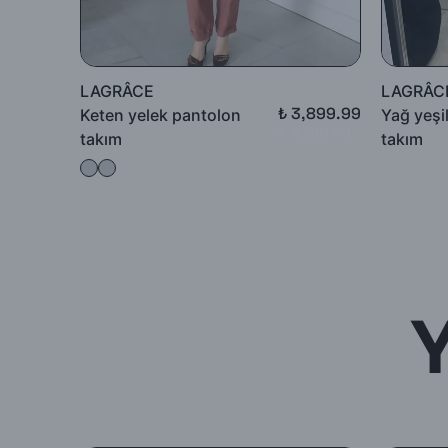
LAGRÂCE
LAGRÂC
₺ 3,899.99
Keten yelek pantolon
Yağ yeşi
₺ 4,399.99
takım
takım