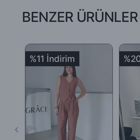
BENZER ÜRÜNLER
-İade edilecek ürünün orijinal ambalajında, tüm aksesuar ve am
koşuluyla teslim tarihinden itibaren 5 (beş) gün içinde (teslim a
-İade ya da değişim yapılmasını istediğiniz ürünü
DHL
Kargo
%11 İndirim
%20
İadenizi
' 969351153 ‘
kodunu
DHL Kargo
çalışanlarına ileter
-Sipariş edilen ürünlerin tümü mazeretsiz şekilde ( yanlış ürü
-İade için göndermiş olduğunuz ürün / ürünler 5 günü geçmiş, k
edilmeyecek, tarafınıza (mesajla bildirilip) karşı ödemeli olara
İade ürün/ürünlerin depomuza ulaşması ve iade şartlarına uyg
yapılacaktır.
Satın aldığınız ürünler için Hediye Çeki, Değişim ya da ücret i