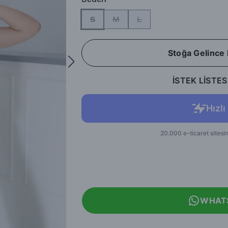
S
M
L
Stoğa Gelince
İSTEK LİSTES
WHAT