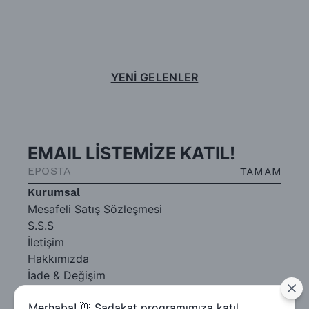
YENİ GELENLER
EMAIL LİSTEMİZE KATIL!
TAMAM
Kurumsal
Mesafeli Satış Sözleşmesi
S.S.S
İletişim
Hakkımızda
İade & Değişim
Gizlilik Sözleşmesi
Merhaba! 👋 Sadakat programımıza katıl,