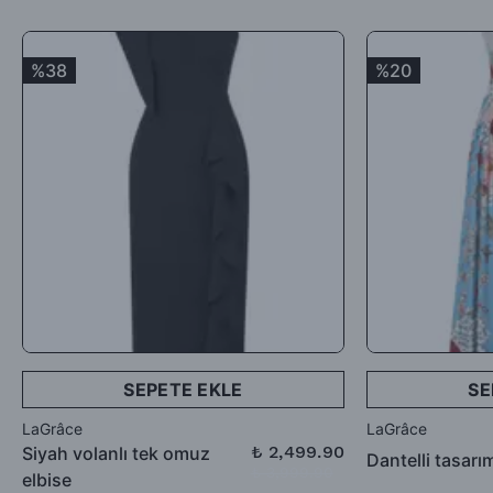
Satın aldığınız ürünler için Hediye Çeki, Değişim ya da ücret
iadesi talep edebilirsiniz.
%38
%20
SEPETE EKLE
SE
LaGrâce
LaGrâce
₺ 2,499.90
Siyah volanlı tek omuz
Dantelli tasarı
₺ 3,999.90
elbise