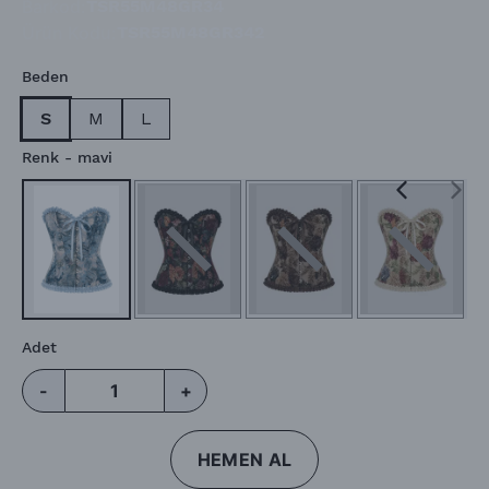
Barkod
:
TSR55M48GR34
Ürün Kodu
:
TSR55M48GR342
Beden
S
M
L
Renk
- mavi
Adet
-
+
HEMEN AL