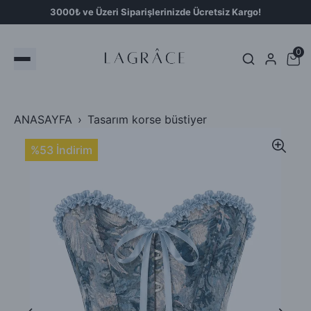
3000₺ ve Üzeri Siparişlerinizde Ücretsiz Kargo!
0
ANASAYFA
Tasarım korse büstiyer
%53 İndirim