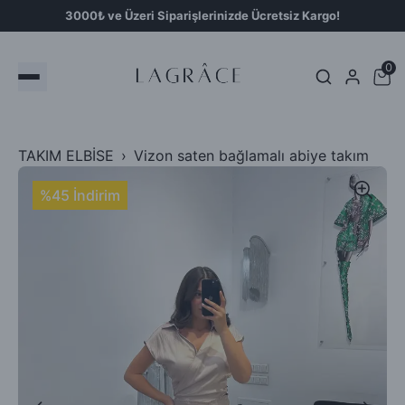
3000₺ ve Üzeri Siparişlerinizde Ücretsiz Kargo!
0
TAKIM ELBİSE
Vizon saten bağlamalı abiye takım
%45 İndirim