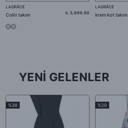
defo vb.) iade ediliyorsa, İade bedelinden kargo ücretleri
LAGRÂCE
LAGRÂCE
düşülerek alıcıya iade ödemesi gerçekleştirilecektir.
₺ 3,899.90
Colin takım
krem kot takım
₺ 4,999.90
-İade için göndermiş olduğunuz ürün / ürünler 5 günü geçmiş,
kullanılmış, satılabilirlik özelliğini kaybetmiş, Faturası (varsa)
aksesuarları veya hediyesi olmadan geldiği takdirde; ürün kabul
edilmeyecek, tarafınıza (mesajla bildirilip) karşı ödemeli olarak
tekrar gönderilecektir.
İade ürün/ürünlerin depomuza ulaşması ve iade şartlarına
uygunluğunun kontrolünden sonra, 7 ile 10 iş günü arasında
YENİ GELENLER
ürün bedelinizden iade kargo ücretinizin kesintisi yapılarak geri
iade yapılacaktır.
Satın aldığınız ürünler için Hediye Çeki, Değişim ya da ücret
iadesi talep edebilirsiniz.
%38
%20