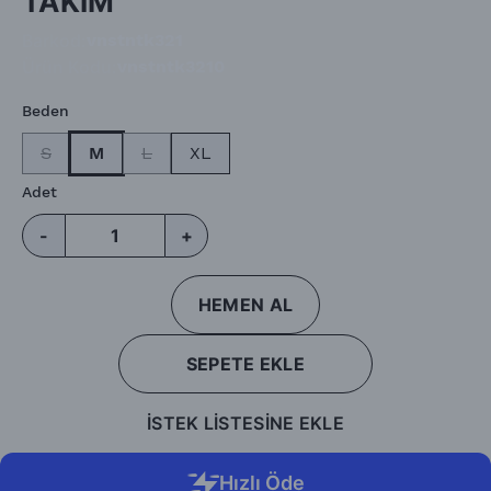
TAKIM
Barkod
:
vnstntk321
Ürün Kodu
:
vnstntk3210
Beden
S
M
L
XL
Adet
-
+
HEMEN AL
SEPETE EKLE
İSTEK LİSTESİNE EKLE