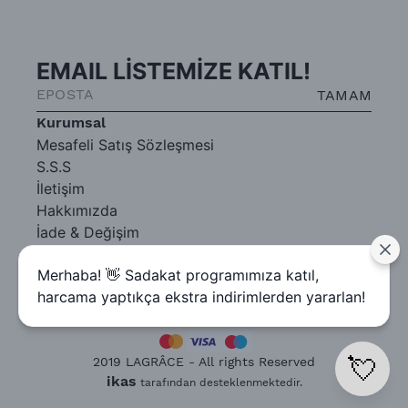
EMAIL LİSTEMİZE KATIL!
TAMAM
Kurumsal
Mesafeli Satış Sözleşmesi
S.S.S
İletişim
Hakkımızda
İade & Değişim
Gizlilik Sözleşmesi
Merhaba! 👋 Sadakat programımıza katıl,
harcama yaptıkça ekstra indirimlerden yararlan!
💘
2019 LAGRÂCE - All rights Reserved
ikas
tarafından desteklenmektedir.