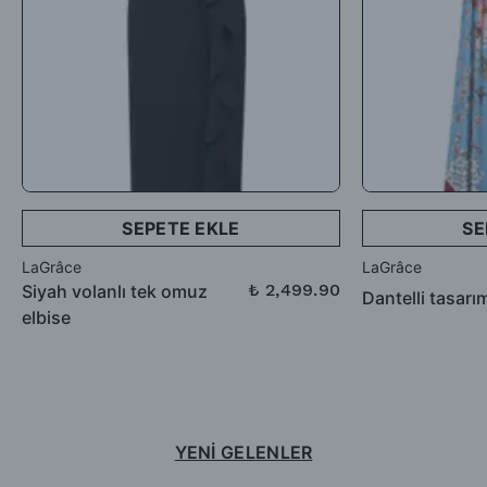
SEPETE EKLE
SE
LaGrâce
LaGrâce
₺ 2,499.90
Siyah volanlı tek omuz
Dantelli tasarı
₺ 3,999.90
elbise
YENİ GELENLER