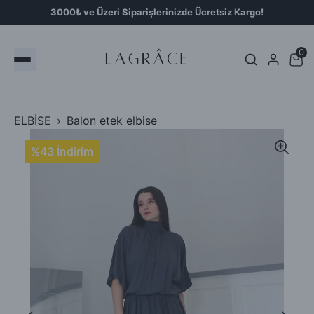
3000₺ ve Üzeri Siparişlerinizde Ücretsiz Kargo!
0
ELBİSE
Balon etek elbise
%43 İndirim