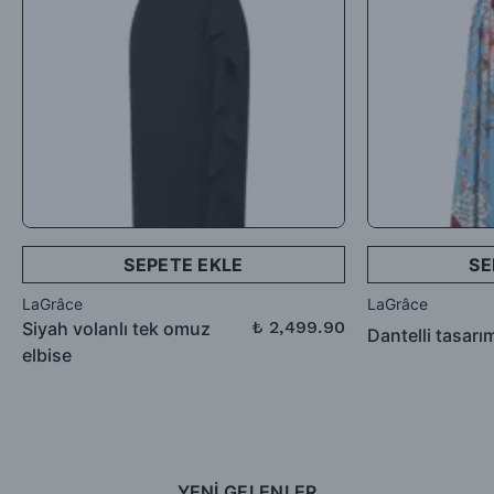
SEPETE EKLE
SE
LaGrâce
LaGrâce
₺ 2,499.90
Siyah volanlı tek omuz
Dantelli tasarı
₺ 3,999.90
elbise
YENİ GELENLER