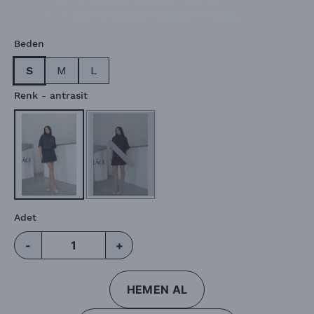
Ürün Kodu
:
LG7MNC9237YSN6327TKMEL
Beden
S
M
L
Renk
- antrasit
Adet
-
+
HEMEN AL