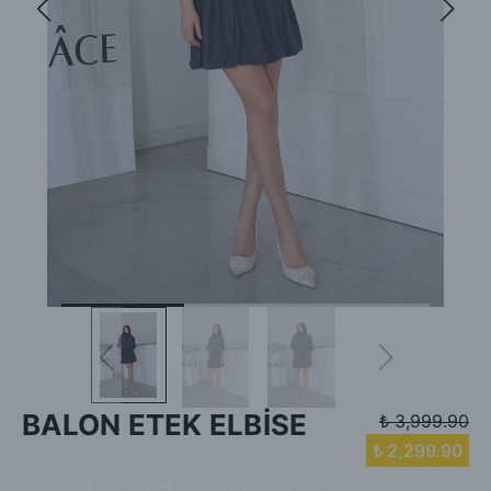
BALON ETEK ELBİSE
₺ 3,999.90
₺ 2,299.90
Barkod
:
LG7MNC9237YSN6327TKMEL