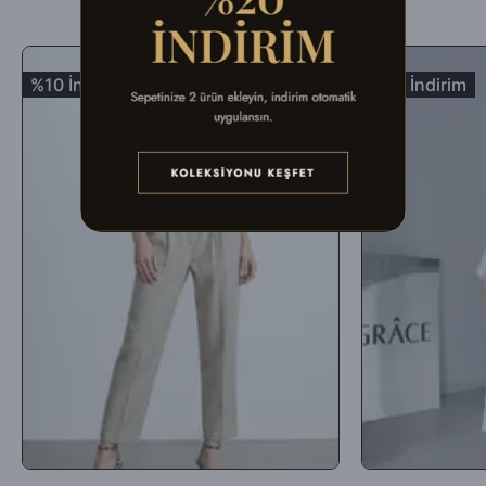
HepsiJet Kargo'ya teslim edilerek en kısa sürede tarafınıza
ulaştırılır.
%10 İndirim
%33 İndirim
-İade edilecek ürünün orijinal ambalajında, tüm aksesuar ve
ambalaj malzemeleri ile birlikte eksiksiz olarak, fiziksel açıdan
hasar görmemiş, kullanılmamış, yeniden satılabilir durumda olması
koşuluyla teslim tarihinden itibaren 5 (beş) gün içinde (teslim
aldığınız şekli ile) iade edebilirsiniz.
-İade ya da değişim yapılmasını istediğiniz ürünü
DHL
Kargo
aracılığıyla faturasıyla birlikte aşağıdaki adrese
gönderebilirsiniz. Farklı kargo firmaları ile gelen ürünler teslim
alınmamaktadır.
İadenizi
' 969351153 ‘
kodunu
DHL Kargo
çalışanlarına ileterek
gerçekleştirebilirsiniz.