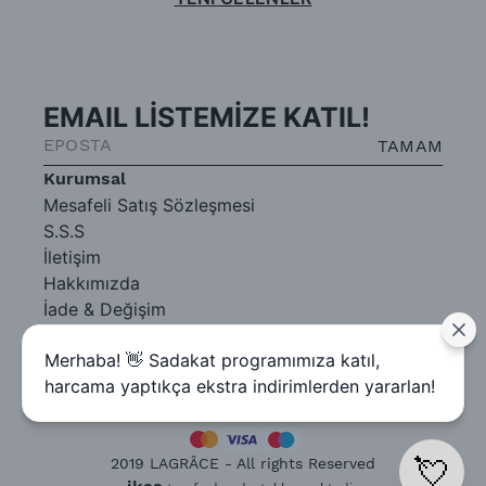
EMAIL LİSTEMİZE KATIL!
TAMAM
Kurumsal
Mesafeli Satış Sözleşmesi
S.S.S
İletişim
Hakkımızda
İade & Değişim
Gizlilik Sözleşmesi
Merhaba! 👋 Sadakat programımıza katıl,
harcama yaptıkça ekstra indirimlerden yararlan!
💘
2019 LAGRÂCE - All rights Reserved