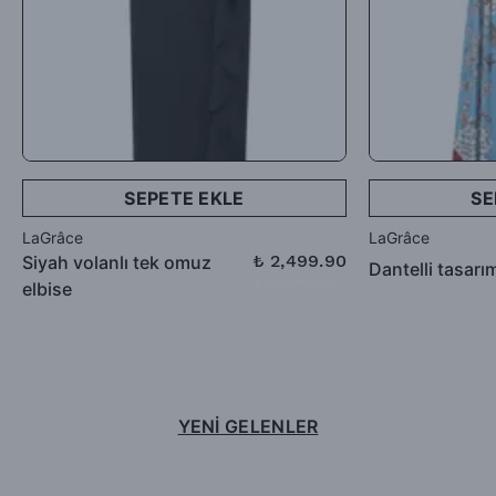
SEPETE EKLE
SE
LaGrâce
LaGrâce
₺ 2,499.90
Siyah volanlı tek omuz
Dantelli tasarı
₺ 3,999.90
elbise
YENİ GELENLER