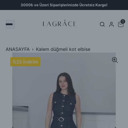
3000₺ ve Üzeri Siparişlerinizde Ücretsiz Kargo!
0
ANASAYFA
Kalem düğmeli kot elbise
%25 İndirim