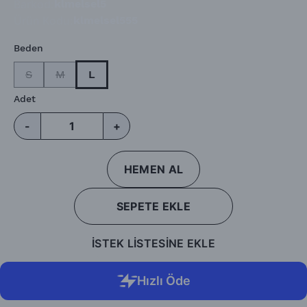
Barkod
:
klmelsel5
Ürün Kodu
:
klmelsel555
Beden
S
M
L
Adet
-
+
HEMEN AL
SEPETE EKLE
İSTEK LİSTESİNE EKLE