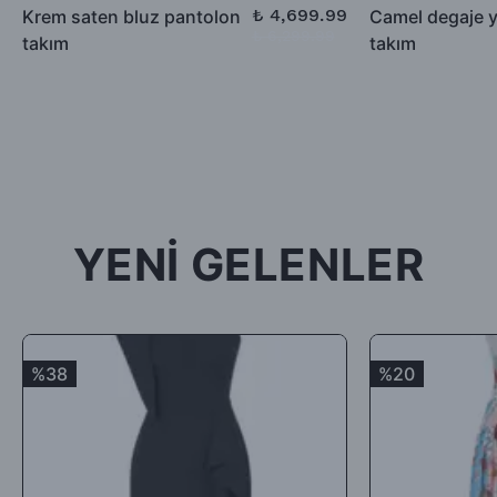
düşülerek alıcıya iade ödemesi gerçekleştirilecektir.
₺ 4,699.99
Krem saten bluz pantolon
Camel degaje 
₺ 6,299.99
takım
takım
-İade için göndermiş olduğunuz ürün / ürünler 5 günü geçmiş,
kullanılmış, satılabilirlik özelliğini kaybetmiş, Faturası (varsa)
aksesuarları veya hediyesi olmadan geldiği takdirde; ürün kabul
edilmeyecek, tarafınıza (mesajla bildirilip) karşı ödemeli olarak
tekrar gönderilecektir.
İade ürün/ürünlerin depomuza ulaşması ve iade şartlarına
uygunluğunun kontrolünden sonra, 7 ile 10 iş günü arasında
YENİ GELENLER
ürün bedelinizden iade kargo ücretinizin kesintisi yapılarak geri
iade yapılacaktır.
Satın aldığınız ürünler için Hediye Çeki, Değişim ya da ücret
iadesi talep edebilirsiniz.
%38
%20