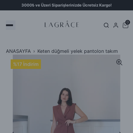
3000₺ ve Üzeri Siparişlerinizde Ücretsiz Kargo!
0
ANASAYFA
Keten düğmeli yelek pantolon takım
%17 İndirim