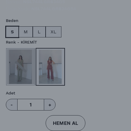
Barkod
:
NSL744LGR834G5
Ürün Kodu
:
NSL744LGR834G54
Beden
S
M
L
XL
Renk
- KİREMİT
Adet
-
+
HEMEN AL