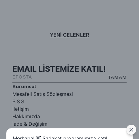
YENİ GELENLER
EMAIL LİSTEMİZE KATIL!
TAMAM
Kurumsal
Mesafeli Satış Sözleşmesi
S.S.S
İletişim
Hakkımızda
İade & Değişim
Gizlilik Sözleşmesi
Merhaba! 👋 Sadakat programımıza katıl,