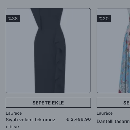
Satın aldığınız ürünler için Hediye Çeki, Değişim ya da ücret
iadesi talep edebilirsiniz.
%38
%20
SEPETE EKLE
SE
LaGrâce
LaGrâce
₺ 2,499.90
Siyah volanlı tek omuz
Dantelli tasarı
₺ 3,999.90
elbise