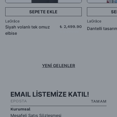
SEPETE EKLE
SE
LaGrâce
LaGrâce
₺ 2,499.90
Siyah volanlı tek omuz
Dantelli tasarı
₺ 3,999.90
elbise
YENİ GELENLER
EMAIL LİSTEMİZE KATIL!
TAMAM
Kurumsal
Mesafeli Satış Sözleşmesi