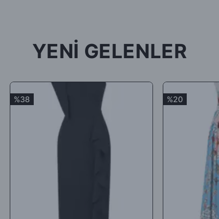
tekrar gönderilecektir.
İade ürün/ürünlerin depomuza ulaşması ve iade şartlarına
uygunluğunun kontrolünden sonra, 7 ile 10 iş günü arasında
YENİ GELENLER
ürün bedelinizden iade kargo ücretinizin kesintisi yapılarak geri
iade yapılacaktır.
Satın aldığınız ürünler için Hediye Çeki, Değişim ya da ücret
iadesi talep edebilirsiniz.
%38
%20