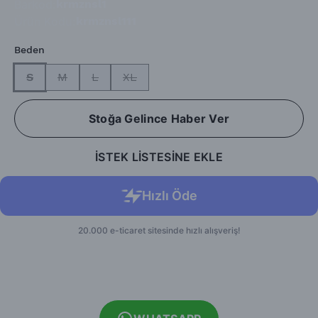
Barkod
:
krmznsl1
Ürün Kodu
:
krmznsl111
Beden
S
M
L
XL
Stoğa Gelince Haber Ver
İSTEK LİSTESİNE EKLE