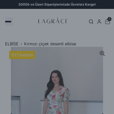
3000₺ ve Üzeri Siparişlerinizde Ücretsiz Kargo!
0
ELBİSE
Kırmızı çiçek desenli elbise
%17 İndirim