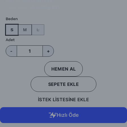
Barkod
:
nkscktlgr888
Ürün Kodu
:
nkscktlgr888
Beden
S
M
L
Adet
-
+
HEMEN AL
SEPETE EKLE
İSTEK LİSTESİNE EKLE