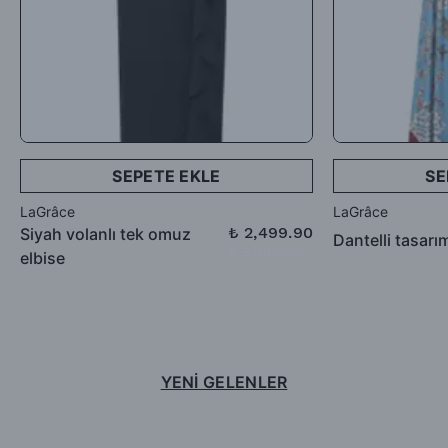
SEPETE EKLE
SE
LaGrâce
LaGrâce
₺ 2,499.90
Siyah volanlı tek omuz
Dantelli tasarı
₺ 3,999.90
elbise
YENİ GELENLER