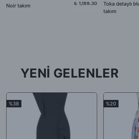
düşülerek alıcıya iade ödemesi gerçekleştirilecektir.
₺ 1,189.30
Toka detaylı b
Noir takım
₺ 2,499.90
takım
-İade için göndermiş olduğunuz ürün / ürünler 5 günü geçmiş,
kullanılmış, satılabilirlik özelliğini kaybetmiş, Faturası (varsa)
aksesuarları veya hediyesi olmadan geldiği takdirde; ürün kabul
edilmeyecek, tarafınıza (mesajla bildirilip) karşı ödemeli olarak
tekrar gönderilecektir.
İade ürün/ürünlerin depomuza ulaşması ve iade şartlarına
uygunluğunun kontrolünden sonra, 7 ile 10 iş günü arasında
YENİ GELENLER
ürün bedelinizden iade kargo ücretinizin kesintisi yapılarak geri
iade yapılacaktır.
Satın aldığınız ürünler için Hediye Çeki, Değişim ya da ücret
iadesi talep edebilirsiniz.
%38
%20