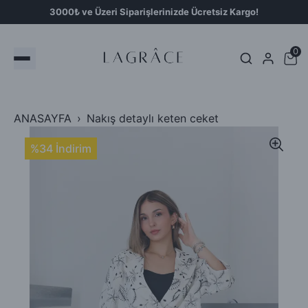
3000₺ ve Üzeri Siparişlerinizde Ücretsiz Kargo!
0
ANASAYFA
Nakış detaylı keten ceket
%34 İndirim