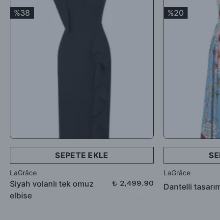
%38
%20
Satın aldığınız ürünler için Hediye Çeki, Değişim ya da ücret
iadesi talep edebilirsiniz.
SEPETE EKLE
SE
LaGrâce
LaGrâce
₺ 2,499.90
Siyah volanlı tek omuz
Dantelli tasarı
₺ 3,999.90
elbise