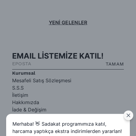
YENİ GELENLER
EMAIL LİSTEMİZE KATIL!
TAMAM
Kurumsal
Mesafeli Satış Sözleşmesi
S.S.S
İletişim
Hakkımızda
İade & Değişim
Gizlilik Sözleşmesi
Merhaba! 👋 Sadakat programımıza katıl,
harcama yaptıkça ekstra indirimlerden yararlan!