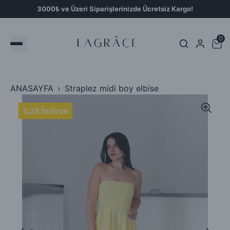
3000₺ ve Üzeri Siparişlerinizde Ücretsiz Kargo!
0
ANASAYFA
Straplez midi boy elbise
%28 İndirim