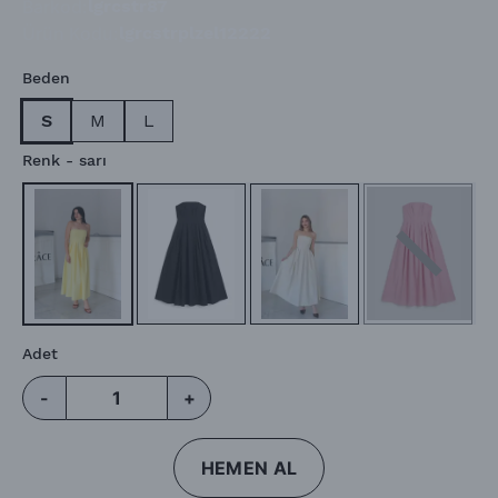
Barkod
:
lgrcstr87
Ürün Kodu
:
lgrcstrplzel12222
Beden
S
M
L
Renk
- sarı
Adet
-
+
HEMEN AL