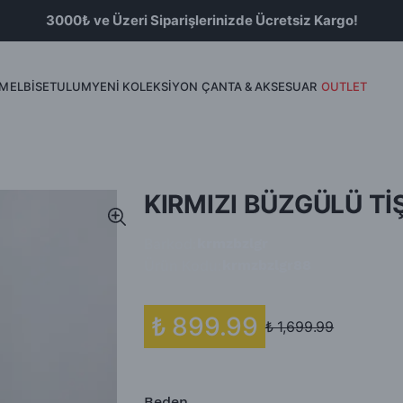
3000₺ ve Üzeri Siparişlerinizde Ücretsiz Kargo!
İM
ELBİSE
TULUM
YENİ KOLEKSİYON
ÇANTA & AKSESUAR
OUTLET
Bluz
Etek & Şort
KIRMIZI BÜZGÜLÜ Tİ
Barkod
:
krmzbzlgr
Ürün Kodu
:
krmzbzlgr88
₺ 899.99
₺ 1,699.99
Beden