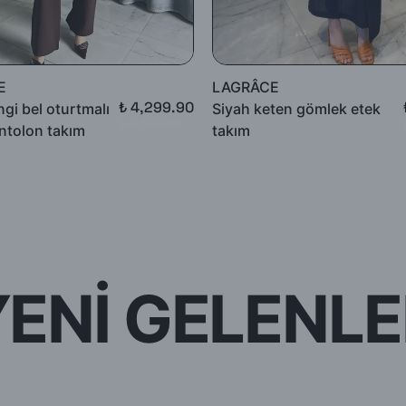
E
LAGRÂCE
₺ 4,299.90
gi bel oturtmalı
Siyah keten gömlek etek
₺ 6,199.99
ntolon takım
takım
YENİ GELENLE