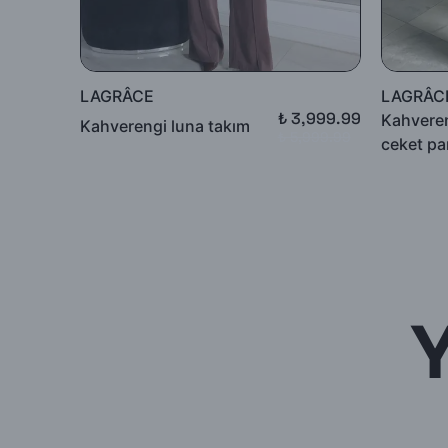
LAGRÂCE
LAGRÂC
₺ 3,999.99
Kahveren
Kahverengi luna takım
₺ 5,999.99
ceket pa