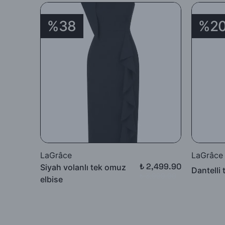
%38
%2
LaGrâce
LaGrâce
₺ 2,499.90
Siyah volanlı tek omuz
Dantelli 
₺ 3,999.90
elbise