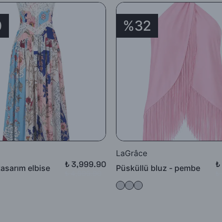
0
%32
LaGrâce
₺ 3,999.90
₺
tasarım elbise
Püsküllü bluz - pembe
₺ 4,999.90
₺