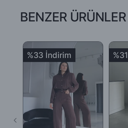
BENZER ÜRÜNLER
-İade edilecek ürünün orijinal ambalajında, tüm aksesuar ve am
koşuluyla teslim tarihinden itibaren 5 (beş) gün içinde (teslim a
-İade ya da değişim yapılmasını istediğiniz ürünü
DHL
Kargo
%33 İndirim
%31
İadenizi
' 969351153 ‘
kodunu
DHL Kargo
çalışanlarına ileter
-Sipariş edilen ürünlerin tümü mazeretsiz şekilde ( yanlış ürü
-İade için göndermiş olduğunuz ürün / ürünler 5 günü geçmiş, k
edilmeyecek, tarafınıza (mesajla bildirilip) karşı ödemeli olara
İade ürün/ürünlerin depomuza ulaşması ve iade şartlarına uyg
yapılacaktır.
Satın aldığınız ürünler için Hediye Çeki, Değişim ya da ücret i