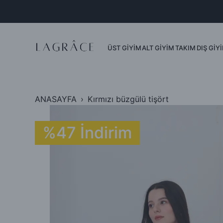
Dış Giyim
Ceket
Yelek
ÜST GİYİM
ALT GİYİM
TAKIM
DIŞ GİY
Mont
Kimono
ANASAYFA
Kırmızı büzgülü tişört
%47 İndirim