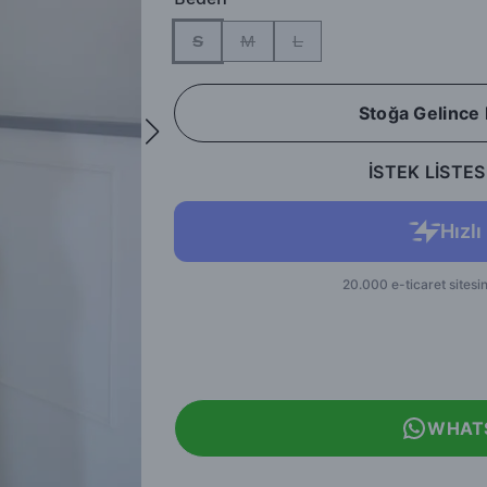
S
M
L
Stoğa Gelince
İSTEK LİSTES
WHAT