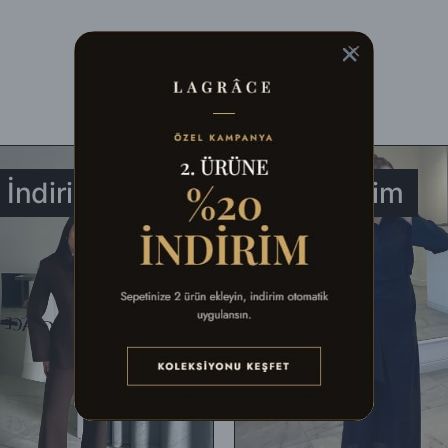
balaj malzemeleri ile birlikte eksiksiz olarak, fiziksel açıdan hasar görm
ldığınız şekli ile) iade edebilirsiniz.
aracılığıyla faturasıyla birlikte aşağıdaki adrese gönderebilirsiniz. Farklı 
 İndirim
%49 İndirim
ek gerçekleştirebilirsiniz.
n, defo vb.) iade ediliyorsa, İade bedelinden kargo ücretleri düşülerek al
ullanılmış, satılabilirlik özelliğini kaybetmiş, Faturası (varsa) aksesuar
k tekrar gönderilecektir.
unluğunun kontrolünden sonra, 7 ile 10 iş günü arasında ürün bedelinizd
adesi talep edebilirsiniz.