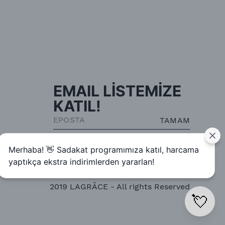
EMAIL LİSTEMİZE
KATIL!
TAMAM
Merhaba! 👋 Sadakat programımıza katıl, harcama
yaptıkça ekstra indirimlerden yararlan!
2019 LAGRÂCE - All rights Reserved
💘