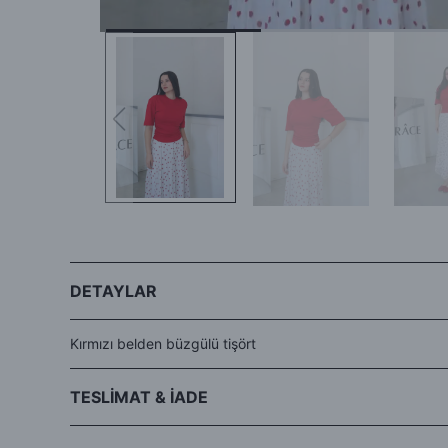
DETAYLAR
Kırmızı belden büzgülü tişört
TESLİMAT & İADE
- Siparişleriniz aynı gün veya ertesi gün kargo avantajıyla Hep