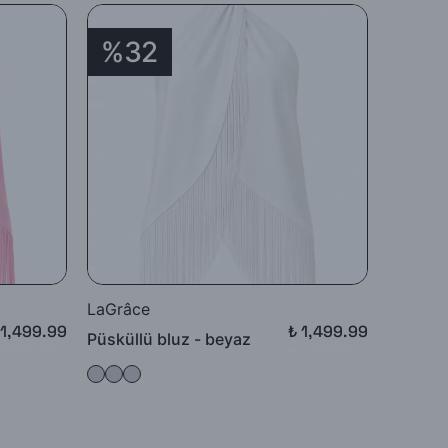
%32
%3
LaGrâce
LaGrâc
 1,499.99
₺ 1,499.99
Püsküllü bluz - beyaz
Püsküll
 2,199.99
₺ 2,199.99