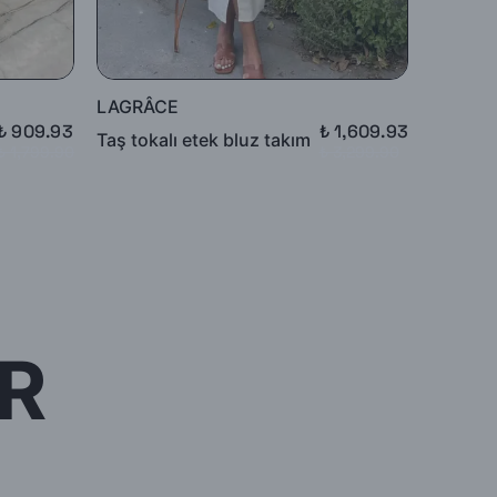
LAGRÂCE
LAGRÂ
₺ 909.93
₺ 1,609.93
Taş tokalı etek bluz takım
Lacivert
₺ 1,799.90
₺ 3,299.90
R