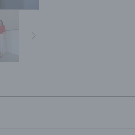
siJet Kargo'ya teslim edilerek en kısa sürede tarafınıza ulaştırılır.